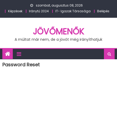
Skip
szombat, augusztus 08, 2026
to
Képzések
Iránytű 2024
IT- Igazak Társasága
Belépés
content
JÖVŐMENŐK
A múltat már nem, de a jövőt még irányíthatjuk
Password Reset
Új jelszó kéréshez add meg az email címedet
vagy a felhasználó nevedet az alábbi mezőben.