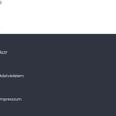
g
ÁSZF
Adatvédelem
Impresszum