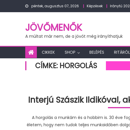
Skip
péntek, augusztus 07, 2026
Képzések
Iránytű 20
to
content
JÖVŐMENŐK
A múltat már nem, de a jövőt még irányíthatjuk
CIKKEK
SHOP
BELÉPÉS
RITÁRÓL
CÍMKE:
HORGOLÁS
Interjú Szászik Ildikóval,
A horgolás a munkám és a hobbim is. 30 éve fogla
életem, hogy nem tudok teljes munkaidőben dolgozn