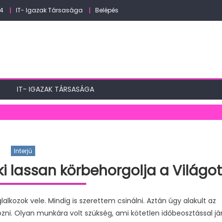
24
IT- Igazak Társasága
Belépés
IT- IGAZAK TÁRSASÁGA
Interjú
 aki lassan körbehorgolja a Világot
lkozok vele. Mindig is szerettem csinálni. Aztán úgy alakult az
i. Olyan munkára volt szükség, ami kötetlen időbeosztással jár