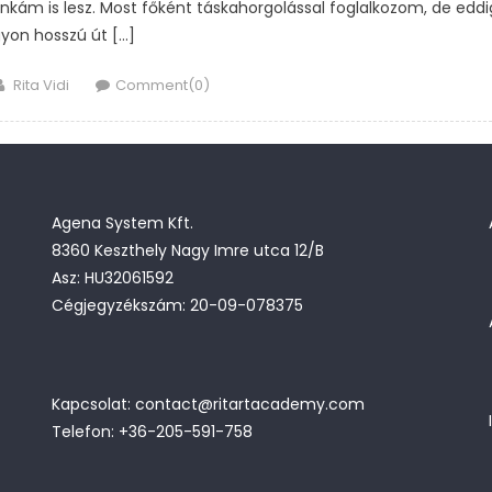
kám is lesz. Most főként táskahorgolással foglalkozom, de eddi
yon hosszú út […]
Author
Rita Vidi
Comment(0)
Agena System Kft.
8360 Keszthely Nagy Imre utca 12/B
Asz: HU32061592
Cégjegyzékszám: 20-09-078375
Kapcsolat: contact@ritartacademy.com
Telefon: +36-205-591-758