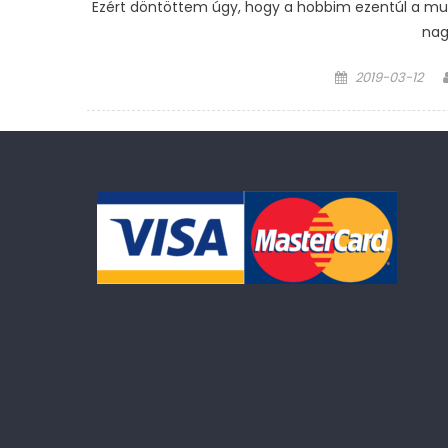
Ezért döntöttem úgy, hogy a hobbim ezentúl a mun
nag
Posted
2019-03-12
on