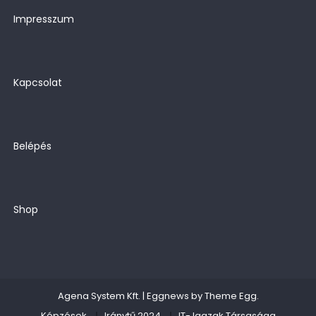
Impresszum
Kapcsolat
Belépés
Shop
Agena System Kft.
|
Eggnews by
Theme Egg
.
Képzések
Iránytű 2024
IT- Igazak Társasága