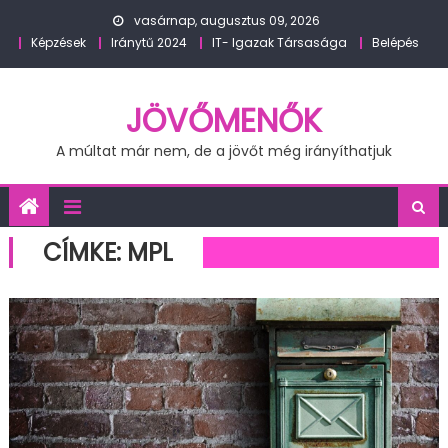
Skip
vasárnap, augusztus 09, 2026
to
Képzések
Iránytű 2024
IT- Igazak Társasága
Belépés
content
JÖVŐMENŐK
A múltat már nem, de a jövőt még irányíthatjuk
CÍMKE:
MPL