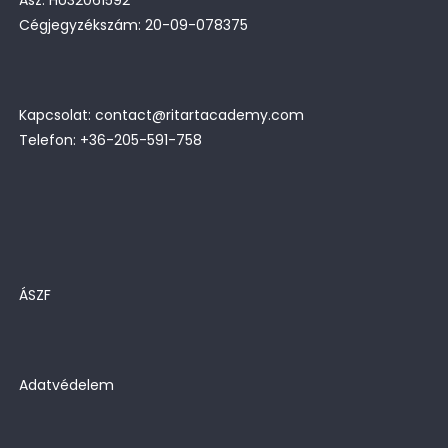
Asz: HU32061592
Cégjegyzékszám: 20-09-078375
Kapcsolat: contact@ritartacademy.com
Telefon: +36-205-591-758
ÁSZF
Adatvédelem