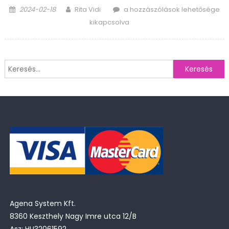
Posted
Author
Kötelező
2024-02-18
Rita Vidi
a hozzászólások lehetősége
on
szerződni
kikapcsolva
a
Magyar
Postával,
Keresés:
ha
webshopod
van
bejegyzéshez
Agena System Kft.
8360 Keszthely Nagy Imre utca 12/B