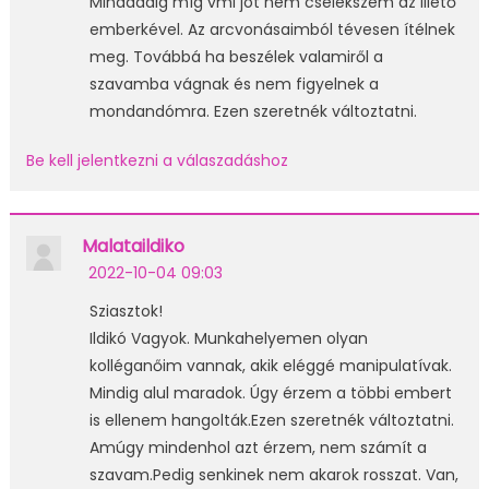
Mindaddig míg vmi jót nem cselekszem az illető
emberkével. Az arcvonásaimból tévesen ítélnek
meg. Továbbá ha beszélek valamiről a
szavamba vágnak és nem figyelnek a
mondandómra. Ezen szeretnék változtatni.
Be kell jelentkezni a válaszadáshoz
Malataildiko
2022-10-04 09:03
Sziasztok!
Ildikó Vagyok. Munkahelyemen olyan
kolléganőim vannak, akik eléggé manipulatívak.
Mindig alul maradok. Úgy érzem a többi embert
is ellenem hangolták.Ezen szeretnék változtatni.
Amúgy mindenhol azt érzem, nem számít a
szavam.Pedig senkinek nem akarok rosszat. Van,