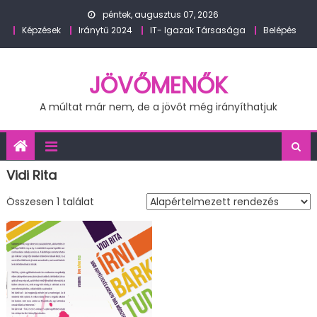
Skip
péntek, augusztus 07, 2026
to
Képzések
Iránytű 2024
IT- Igazak Társasága
Belépés
content
JÖVŐMENŐK
A múltat már nem, de a jövőt még irányíthatjuk
Vidi Rita
Összesen 1 találat