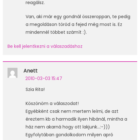
reagálsz.
Van, aki már egy gondnál összeroppan, te pedig
a megoldáson töröd a fejed még most is. Ez
mindennél többet számít :).
Be kell jelentkezni a válaszadáshoz
Anett
2010-03-03 15:47
Szia Rita!
Köszönöm a válaszodat!
Egyébként csak nem mertem leírni, de azt
éreztem kb a harmadik ilyen hibánál, mintha a
ház nem akarná hogy ott lakjunk…:-)))
Egyfolytában gondolkodom milyen apró