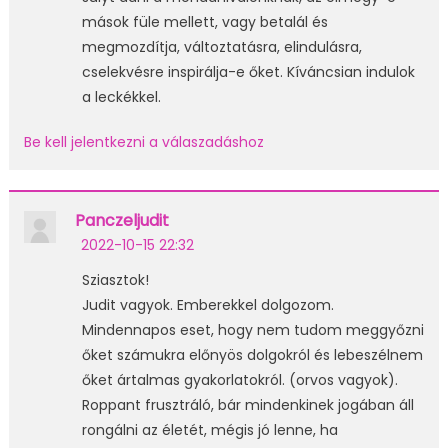
mások füle mellett, vagy betalál és
megmozdítja, változtatásra, elindulásra,
cselekvésre inspirálja-e őket. Kíváncsian indulok
a leckékkel.
Be kell jelentkezni a válaszadáshoz
Panczeljudit
2022-10-15 22:32
Sziasztok!
Judit vagyok. Emberekkel dolgozom.
Mindennapos eset, hogy nem tudom meggyőzni
őket számukra előnyös dolgokról és lebeszélnem
őket ártalmas gyakorlatokról. (orvos vagyok).
Roppant frusztráló, bár mindenkinek jogában áll
rongálni az életét, mégis jó lenne, ha