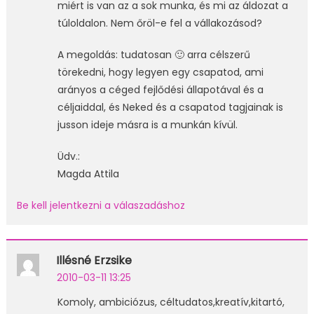
miért is van az a sok munka, és mi az áldozat a
túloldalon. Nem őröl-e fel a vállakozásod?
A megoldás: tudatosan 🙂 arra célszerű
törekedni, hogy legyen egy csapatod, ami
arányos a céged fejlődési állapotával és a
céljaiddal, és Neked és a csapatod tagjainak is
jusson ideje másra is a munkán kívül.
Üdv.:
Magda Attila
Be kell jelentkezni a válaszadáshoz
Illésné Erzsike
2010-03-11 13:25
Komoly, ambiciózus, céltudatos,kreatív,kitartó,