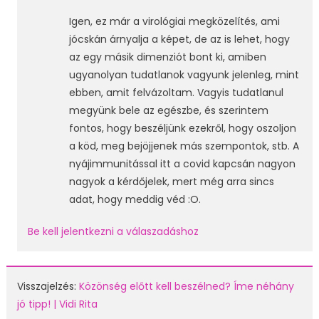
Igen, ez már a virológiai megközelítés, ami
jócskán árnyalja a képet, de az is lehet, hogy
az egy másik dimenziót bont ki, amiben
ugyanolyan tudatlanok vagyunk jelenleg, mint
ebben, amit felvázoltam. Vagyis tudatlanul
megyünk bele az egészbe, és szerintem
fontos, hogy beszéljünk ezekről, hogy oszoljon
a köd, meg bejöjjenek más szempontok, stb. A
nyájimmunitással itt a covid kapcsán nagyon
nagyok a kérdőjelek, mert még arra sincs
adat, hogy meddig véd :O.
Be kell jelentkezni a válaszadáshoz
Visszajelzés:
Közönség előtt kell beszélned? Íme néhány
jó tipp! | Vidi Rita