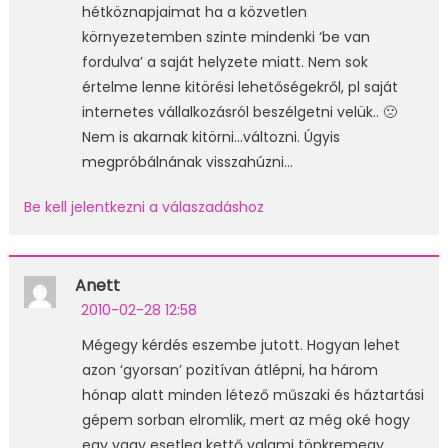
hétköznapjaimat ha a közvetlen
környezetemben szinte mindenki ‘be van
fordulva’ a saját helyzete miatt. Nem sok
értelme lenne kitörési lehetőségekről, pl saját
internetes vállalkozásról beszélgetni velük.. 🙁
Nem is akarnak kitörni…változni. Úgyis
megpróbálnának visszahúzni…
Be kell jelentkezni a válaszadáshoz
Anett
2010-02-28 12:58
Mégegy kérdés eszembe jutott. Hogyan lehet
azon ‘gyorsan’ pozitívan átlépni, ha három
hónap alatt minden létező műszaki és háztartási
gépem sorban elromlik, mert az még oké hogy
egy vagy esetleg kettő valami tönkremegy,