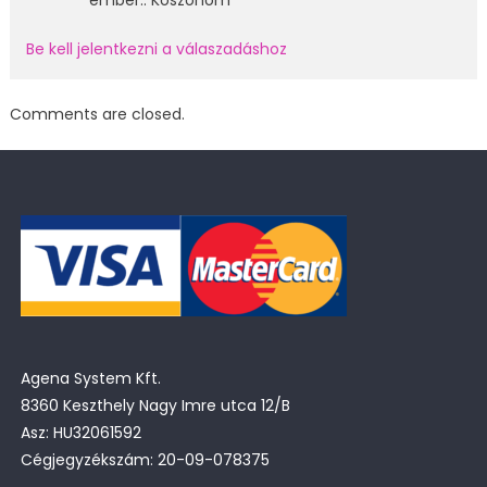
ember.. Köszönöm
Be kell jelentkezni a válaszadáshoz
Comments are closed.
Agena System Kft.
8360 Keszthely Nagy Imre utca 12/B
Asz: HU32061592
Cégjegyzékszám: 20-09-078375