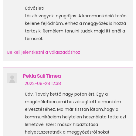
Üdvözlet!
László vagyok, nyugdíjas. A kommunikáció terén
kellene fejlődnöm, ehhez a meggyőzés is hozzá
tartozik. Remélem tanulni tudok majd itt erről a
témáról.
Be kell jelentkezni a válaszadáshoz
Pekla Süli Timea
2022-09-28 12:38
Üdv. Tavaly kettő nagy pofon ért. Egy a
magánéletben,ami hozzásegített a munkám
elvesztéséhez. Ma már tisztán látom,hogy a
kommunikációm helytelen használata tette ezt
lehetővé. Ezért mások hibáztatása
helyett,szeretnék a meggyőzésről sokat