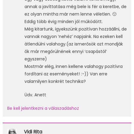
annak a javíttatása még bele is fér a keretbe, de
ez olyan mintha már nem lenne véletlen. 🙁
Eddig több évig minden jól működött.
Még kitartunk, igyekszünk pozitívan hozzáállni, de
vannak nagyon ‘nehéz’ napjaink. Na ezeken kell
átlendülni valahogy.(az ismerősök azt mondják
ők már megőrülnének ennyi ‘csapástól’
egyszerre)
Mostmár elég, innen kellene valahogy pozitívra
fordítani az eseményeket! :-)) Van erre
valamilyen konkrét technika?
Üdv. Anett
Be kell jelentkezni a válaszadáshoz
Vidi Rita