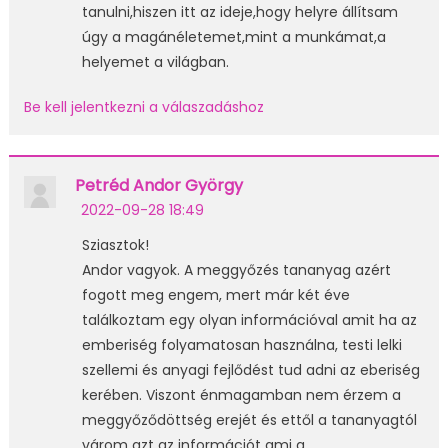
tanulni,hiszen itt az ideje,hogy helyre állítsam
úgy a magánéletemet,mint a munkámat,a
helyemet a világban.
Be kell jelentkezni a válaszadáshoz
Petréd Andor György
2022-09-28 18:49
Sziasztok!
Andor vagyok. A meggyőzés tananyag azért
fogott meg engem, mert már két éve
találkoztam egy olyan információval amit ha az
emberiség folyamatosan használna, testi lelki
szellemi és anyagi fejlődést tud adni az eberiség
kerében. Viszont énmagamban nem érzem a
meggyőződöttség erejét és ettől a tananyagtól
várom azt az információt ami a