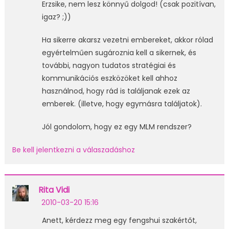
Erzsike, nem lesz könnyű dolgod! (csak pozitívan,
igaz? ;))
Ha sikerre akarsz vezetni embereket, akkor rólad
egyértelműen sugároznia kell a sikernek, és
további, nagyon tudatos stratégiai és
kommunikációs eszközöket kell ahhoz
használnod, hogy rád is találjanak ezek az
emberek. (illetve, hogy egymásra találjatok).
Jól gondolom, hogy ez egy MLM rendszer?
Be kell jelentkezni a válaszadáshoz
Rita Vidi
2010-03-20 15:16
Anett, kérdezz meg egy fengshui szakértőt,