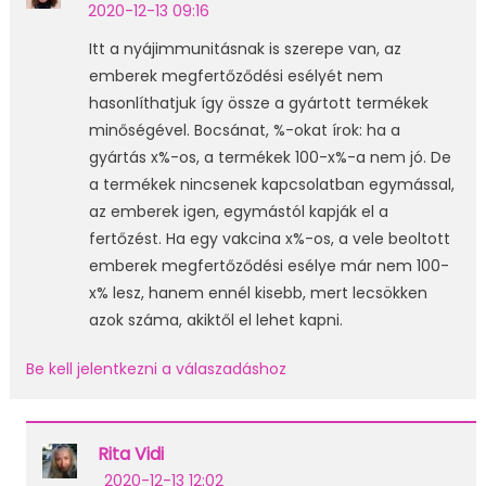
2020-12-13 09:16
Itt a nyájimmunitásnak is szerepe van, az
emberek megfertőződési esélyét nem
hasonlíthatjuk így össze a gyártott termékek
minőségével. Bocsánat, %-okat írok: ha a
gyártás x%-os, a termékek 100-x%-a nem jó. De
a termékek nincsenek kapcsolatban egymással,
az emberek igen, egymástól kapják el a
fertőzést. Ha egy vakcina x%-os, a vele beoltott
emberek megfertőződési esélye már nem 100-
x% lesz, hanem ennél kisebb, mert lecsökken
azok száma, akiktől el lehet kapni.
Be kell jelentkezni a válaszadáshoz
Rita Vidi
2020-12-13 12:02