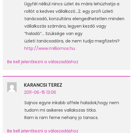
Ügyfél nélkül nincs üzlet és máris lehúzhatja a
rollót a kedves vállalkozó…2. egy profi üzleti
tanácsadó, konzultáns elengedhetetlen minden
vállalkozás számára, legyen kezdő vagy
“haladó”… Szüksége van egy
üzleti tanácsadóra, de nem tudja megfizetni?
http://www.milliomos.hu
Be kell jelentkezni a válaszadáshoz
KARANCSI TEREZ
2011-06-15 13:06
Sajnos egyre inkabb affele haladok,hogy nem
tudom mi asikeres vallakozas titka.
Ram is ram ferne nehany jo tanacs.
Be kell jelentkezni a válaszadáshoz