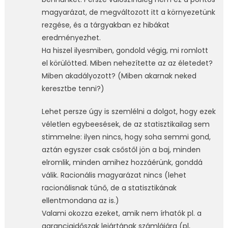
magyarázat, de megváltozott itt a környezetünk
rezgése, és a tárgyakban ez hibákat
eredményezhet.
Ha hiszel ilyesmiben, gondold végig, mi romlott
el körülötted. Miben nehezítette az az életedet?
Miben akadályozott? (Miben akarnak neked
keresztbe tenni?)
Lehet persze úgy is szemlélni a dolgot, hogy ezek
véletlen egybeesések, de az statisztikailag sem
stimmelne: ilyen nincs, hogy soha semmi gond,
aztán egyszer csak csőstől jön a baj, minden
elromlik, minden amihez hozzáérünk, gonddá
válik. Racionális magyarázat nincs (lehet
racionálisnak tűnő, de a statisztikának
ellentmondana az is.)
Valami okozza ezeket, amik nem írhatók pl. a
garanciaidőszak lejártának számlájára (pl,