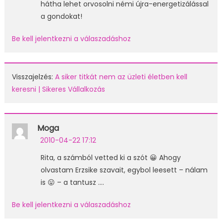
hátha lehet orvosolni némi újra-energetizálással
a gondokat!
Be kell jelentkezni a válaszadáshoz
Visszajelzés:
A siker titkát nem az üzleti életben kell
keresni | Sikeres Vállalkozás
Moga
2010-04-22 17:12
Rita, a számból vetted ki a szót 😀 Ahogy
olvastam Erzsike szavait, egybol leesett – nálam
is 😛 – a tantusz ….
Be kell jelentkezni a válaszadáshoz