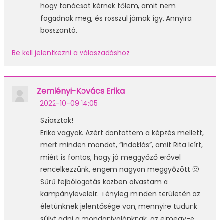
hogy tanácsot kérnek tőlem, amit nem
fogadnak meg, és rosszul járnak így. Annyira
bosszantó.
Be kell jelentkezni a válaszadáshoz
Zemlényi-Kovács Erika
2022-10-09 14:05
Sziasztok!
Erika vagyok. Azért döntöttem a képzés mellett,
mert minden mondat, “indoklás”, amit Rita leírt,
miért is fontos, hogy jó meggyőző erővel
rendelkezzünk, engem nagyon meggyőzött 🙂
Sűrű fejbólogatás közben olvastam a
kampányleveleit. Tényleg minden területén az
életünknek jelentősége van, mennyire tudunk
súlyt adni a mondanivalónknak, az elmegy-e