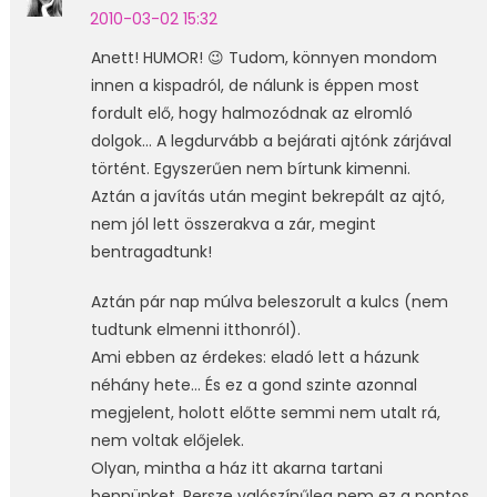
2010-03-02 15:32
Anett! HUMOR! 😉 Tudom, könnyen mondom
innen a kispadról, de nálunk is éppen most
fordult elő, hogy halmozódnak az elromló
dolgok… A legdurvább a bejárati ajtónk zárjával
történt. Egyszerűen nem bírtunk kimenni.
Aztán a javítás után megint bekrepált az ajtó,
nem jól lett összerakva a zár, megint
bentragadtunk!
Aztán pár nap múlva beleszorult a kulcs (nem
tudtunk elmenni itthonról).
Ami ebben az érdekes: eladó lett a házunk
néhány hete… És ez a gond szinte azonnal
megjelent, holott előtte semmi nem utalt rá,
nem voltak előjelek.
Olyan, mintha a ház itt akarna tartani
bennünket. Persze valószínűleg nem ez a pontos