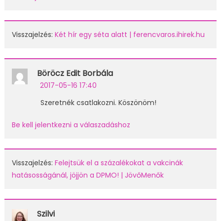
Visszajelzés:
Két hír egy séta alatt | ferencvaros.ihirek.hu
Böröcz Edit Borbála
2017-05-16 17:40
Szeretnék csatlakozni. Köszönöm!
Be kell jelentkezni a válaszadáshoz
Visszajelzés:
Felejtsük el a százalékokat a vakcinák
hatásosságánál, jöjjön a DPMO! | JövőMenők
Szilvi