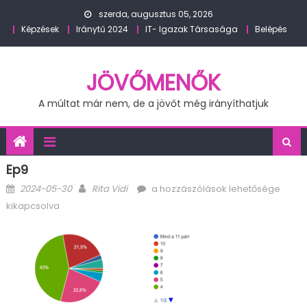
Skip
szerda, augusztus 05, 2026
to
Képzések
Iránytű 2024
IT- Igazak Társasága
Belépés
content
JÖVŐMENŐK
A múltat már nem, de a jövőt még irányíthatjuk
Ep9
Posted
Author
ep9
2024-05-30
Rita Vidi
a hozzászólások lehetősége
on
bejegyzéshez
kikapcsolva