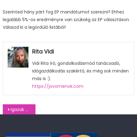
Szerinted hány párt fog EP mandátumot szerezni? Ehhez
legalább 5%-os eredményre van szükség az EP választáson.
Válaszd ki a legördülő listából!
Rita Vidi
Vidi Rita író, gondolkodásmód tanácsadó,
időgazdálkodás szakértő, és még sok minden
más is :).
https://jovomenok.com
Bejegyzés
Igazak Társasága kutatás: a június 9-ei EP választásról I. rész (2024. május 27-29.)
navigáció