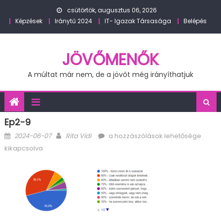
Skip
csütörtök, augusztus 06, 2026
to
Képzések
Iránytű 2024
IT- Igazak Társasága
Belépés
content
JÖVŐMENŐK
A múltat már nem, de a jövőt még irányíthatjuk
Ep2-9
Posted
Author
ep2-
2024-06-07
Rita Vidi
a hozzászólások lehetősége
on
9
kikapcsolva
bejegyzéshez