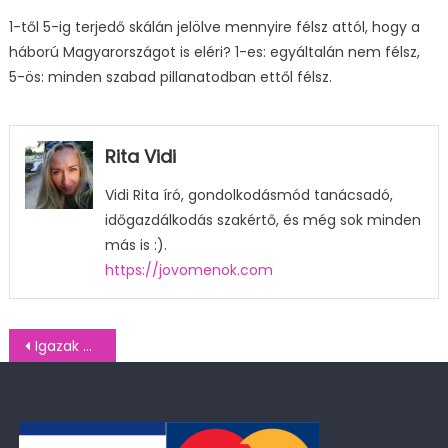
1-től 5-ig terjedő skálán jelölve mennyire félsz attól, hogy a
háború Magyarországot is eléri? 1-es: egyáltalán nem félsz,
5-ös: minden szabad pillanatodban ettől félsz.
Rita Vidi
Vidi Rita író, gondolkodásmód tanácsadó,
időgazdálkodás szakértő, és még sok minden
más is :).
https://jovomenok.com
Bejegyzés
Igazak Társasága kutatás: Ukrajnai háború hatásai (2024. május 21-23.)
navigáció