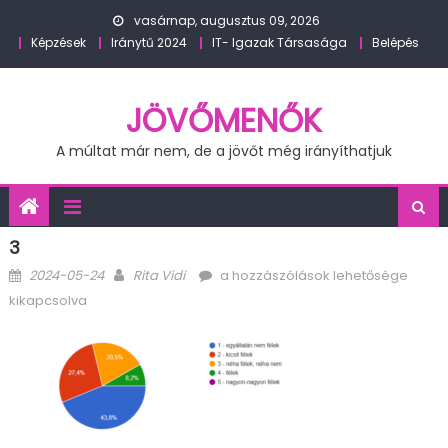
Skip
vasárnap, augusztus 09, 2026
to
Képzések
Iránytű 2024
IT- Igazak Társasága
Belépés
content
JÖVŐMENŐK
A múltat már nem, de a jövőt még irányíthatjuk
3
Posted
Author
3
2024-05-24
Rita Vidi
a hozzászólások lehetősége
on
bejegyzéshez
kikapcsolva