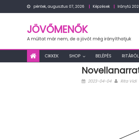
Skip
péntek, augusztus 07, 2026
Képzések
Iránytű 20
to
content
JÖVŐMENŐK
A múltat már nem, de a jövőt még irányíthatjuk
CIKKEK
SHOP
BELÉPÉS
RITÁRÓL
Novellanarra
Posted
Author
2023-04-04
Rita Vidi
on