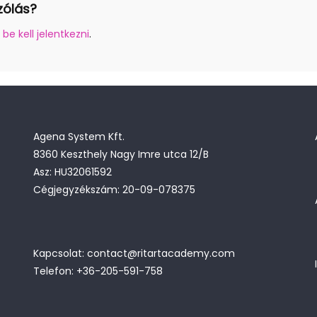
zólás?
z
be kell jelentkezni
.
Agena System Kft.
8360 Keszthely Nagy Imre utca 12/B
Asz: HU32061592
Cégjegyzékszám: 20-09-078375
Kapcsolat: contact@ritartacademy.com
Telefon: +36-205-591-758