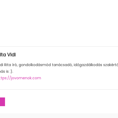
ita Vidi
idi Rita író, gondolkodásmód tanácsadó, időgazdálkodás szakér
ás is :).
ttps://jovomenok.com