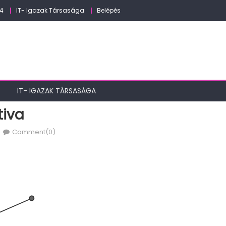
24
IT- Igazak Társasága
Belépés
IT- IGAZAK TÁRSASÁGA
tiva
Comment(0)