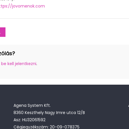
ttps://jovomenok.com
zólás?
z
be kell jelentkezni
.
Agena System Kft.
8360 Keszthely Nagy Imre utca 12/B
Asz: HU32061592
Cégjegyzékszám: 20-09-078375