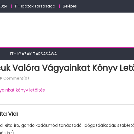
2024
IT- Igazak Társasága
Belépés
IT- IGAZAK TÁRSASÁGA
uk Valóra Vágyainkat Könyv Let
Comment(0)
ainkat könyv letöltés
ita Vidi
idi Rita író, gondolkodásmód tanácsadó, időgazdálkodás szakér
ás is :).