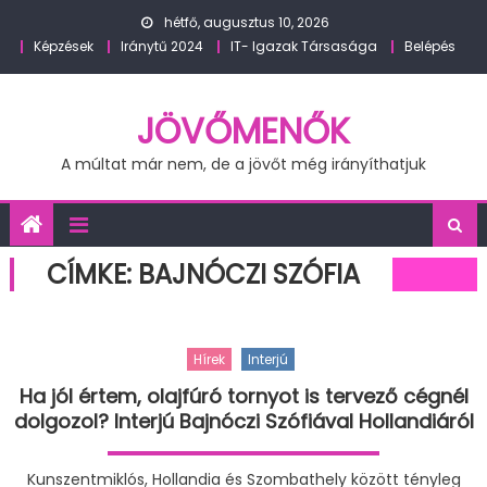
Skip
hétfő, augusztus 10, 2026
to
Képzések
Iránytű 2024
IT- Igazak Társasága
Belépés
content
JÖVŐMENŐK
A múltat már nem, de a jövőt még irányíthatjuk
CÍMKE:
BAJNÓCZI SZÓFIA
Hírek
Interjú
Ha jól értem, olajfúró tornyot is tervező cégnél
dolgozol? Interjú Bajnóczi Szófiával Hollandiáról
Kunszentmiklós, Hollandia és Szombathely között tényleg