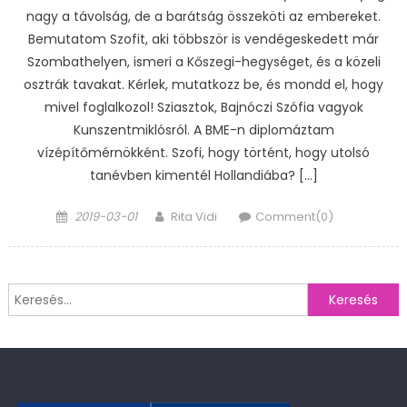
nagy a távolság, de a barátság összeköti az embereket.
Bemutatom Szofit, aki többször is vendégeskedett már
Szombathelyen, ismeri a Kőszegi-hegységet, és a közeli
osztrák tavakat. Kérlek, mutatkozz be, és mondd el, hogy
mivel foglalkozol! Sziasztok, Bajnóczi Szófia vagyok
Kunszentmiklósról. A BME-n diplomáztam
vízépítőmérnökként. Szofi, hogy történt, hogy utolsó
tanévben kimentél Hollandiába? […]
Posted
Author
2019-03-01
Rita Vidi
Comment(0)
on
Keresés: