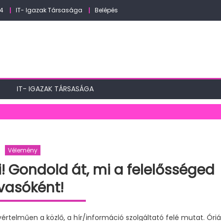
24
IT- Igazak Társasága
Belépés
IT- IGAZAK TÁRSASÁGA
Vélemény
 Gondold át, mi a felelősséged
vasóként!
értelműen a közlő, a hír/információ szolgáltató felé mutat. Óriá