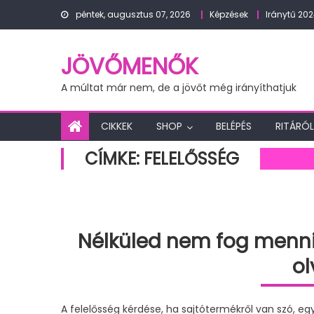
Skip
péntek, augusztus 07, 2026
Képzések
Iránytű 20
to
content
JÖVŐMENŐK
A múltat már nem, de a jövőt még irányíthatjuk
CIKKEK
SHOP
BELÉPÉS
RITÁRÓL
CÍMKE:
FELELŐSSÉG
Nélküled nem fog menni!
ol
A felelősség kérdése, ha sajtótermékről van szó, egy