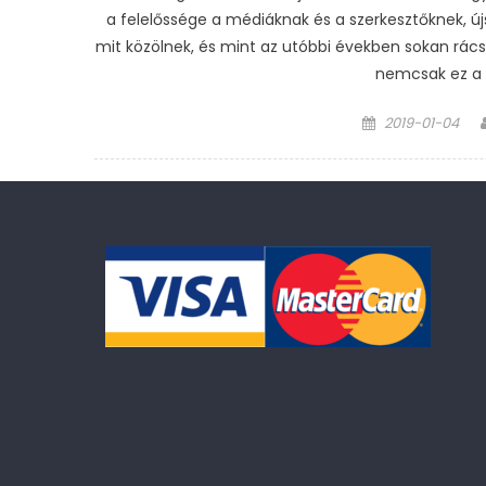
a felelőssége a médiáknak és a szerkesztőknek, ú
mit közölnek, és mint az utóbbi években sokan rác
nemcsak ez a f
Posted
2019-01-04
on