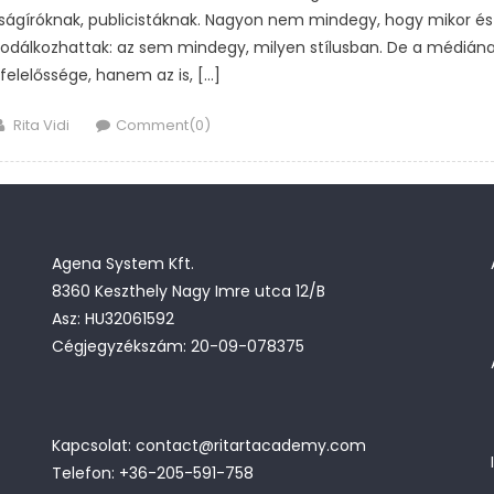
jságíróknak, publicistáknak. Nagyon nem mindegy, hogy mikor és
sodálkozhattak: az sem mindegy, milyen stílusban. De a médián
elelőssége, hanem az is, […]
Author
Rita Vidi
Comment(0)
Agena System Kft.
8360 Keszthely Nagy Imre utca 12/B
Asz: HU32061592
Cégjegyzékszám: 20-09-078375
Kapcsolat: contact@ritartacademy.com
Telefon: +36-205-591-758