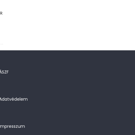
ak
ÁSZF
Adatvédelem
Impresszum