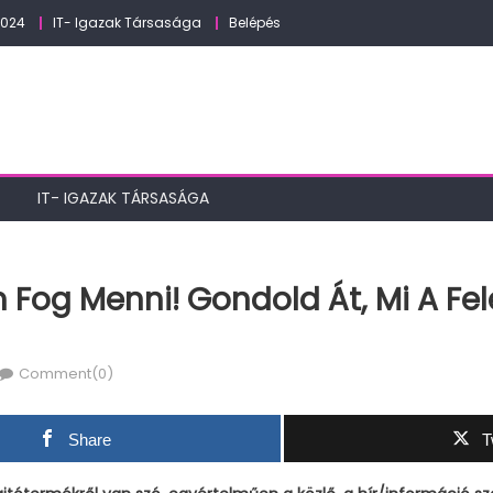
2024
IT- Igazak Társasága
Belépés
IT- IGAZAK TÁRSASÁGA
 Fog Menni! Gondold Át, Mi A Fe
Comment(0)
Share
T