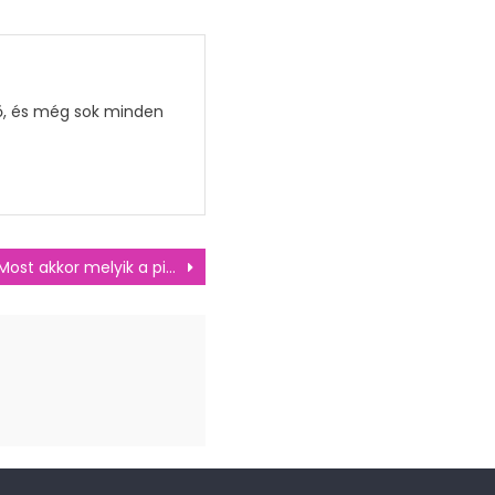
tő, és még sok minden
Most akkor melyik a piacvezető? És mégis mi ez a számháború?