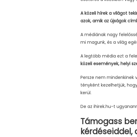
A közeli hírek a világot t
azok, amik az újságok címl
A médiának nagy felelősség
mi magunk, és a világ egé
A legtöbb média ezt a fele
közeli események, helyi s
Persze nem mindenkinek va
tényként kezelhetjük, hog
kerül.
De az ihirek.hu-t ugyanann
Támogass ben
kérdéseiddel,