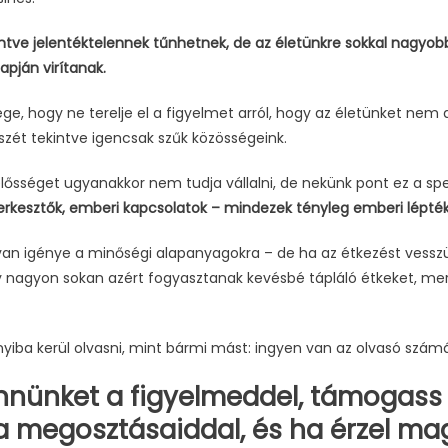
ekintve jelentéktelennek tűnhetnek, de az életünkre sokkal nagyo
apján virítanak.
e, hogy ne terelje el a figyelmet arról, hogy az életünket nem a
szét tekintve igencsak szűk közösségeink.
lősséget ugyanakkor nem tudja vállalni, de nekünk pont ez a spe
zerkesztők, emberi kapcsolatok – mindezek tényleg emberi lépté
n igénye a minőségi alapanyagokra – de ha az étkezést vesszük
y nagyon sokan azért fogyasztanak kevésbé tápláló étkeket, me
yiba kerül olvasni, mint bármi mást: ingyen van az olvasó számá
nünket a figyelmeddel, támogass
 a megosztásaiddal, és ha érzel ma