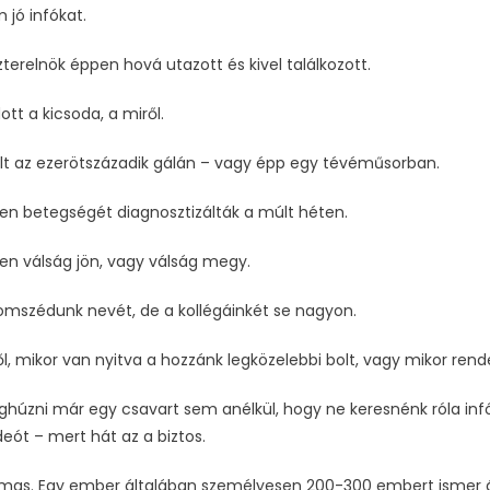
jó infókat.
zterelnök éppen hová utazott és kivel találkozott.
tt a kicsoda, a miről.
selt az ezerötszázadik gálán – vagy épp egy tévéműsorban.
yen betegségét diagnosztizálták a múlt héten.
en válság jön, vagy válság megy.
mszédunk nevét, de a kollégáinkét se nagyon.
, mikor van nyitva a hozzánk legközelebbi bolt, vagy mikor rende
úzni már egy csavart sem anélkül, hogy ne keresnénk róla infó
deót – mert hát az a biztos.
almas. Egy ember általában személyesen 200-300 embert ismer