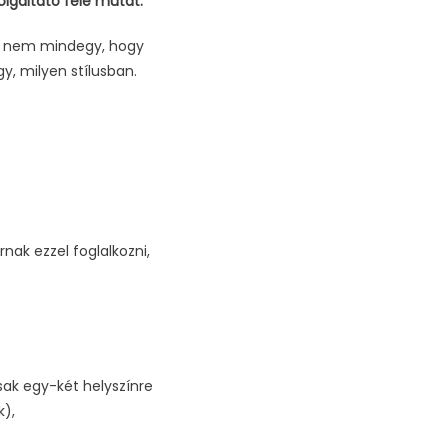
olgáltató felé mutat.
on nem mindegy, hogy
, milyen stílusban.
nak ezzel foglalkozni,
csak egy-két helyszínre
k),