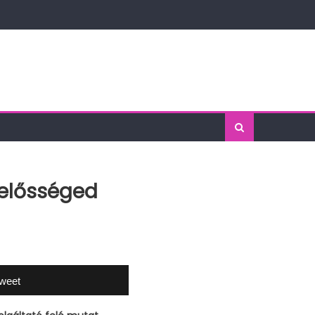
lelősséged
weet