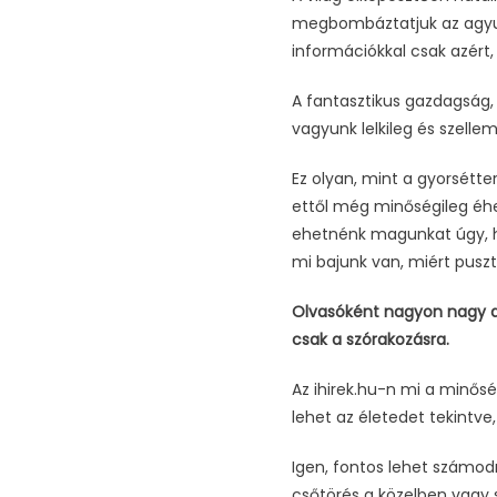
megbombáztatjuk az agyunk
információkkal csak azért
A fantasztikus gazdagság, 
vagyunk lelkileg és szell
Ez olyan, mint a gyorsétter
ettől még minőségileg éhez
ehetnénk magunkat úgy, ho
mi bajunk van, miért pusz
Olvasóként nagyon nagy a 
csak a szórakozásra.
Az ihirek.hu-n mi a minősé
lehet az életedet tekintve
Igen, fontos lehet számod
csőtörés a közelben vagy s