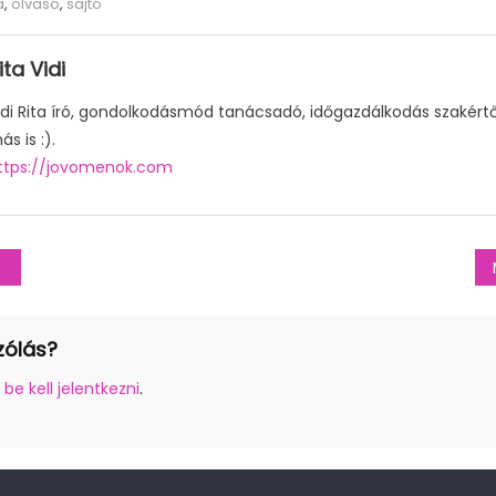
a
,
olvasó
,
sajtó
ita Vidi
idi Rita író, gondolkodásmód tanácsadó, időgazdálkodás szakér
ás is :).
ttps://jovomenok.com
zólás?
z
be kell jelentkezni
.