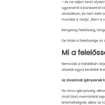
– és ne adjon teret olyasm
ugyanarról a bűnesetről tö
olvasókban, és nem kelti a
mondás is tartja: „Nem a v
Rengeteg felelősség, reng
De óriási a felelőssége az
Mi a felelős
Nemcsak a médiában terjen
olvasók egyre kevésbé érzi
Az olvasónak igényesnek ke
Ha nincs igényesség, akko
rövid távú memóriánk kap
leterheltségnél, akkor az