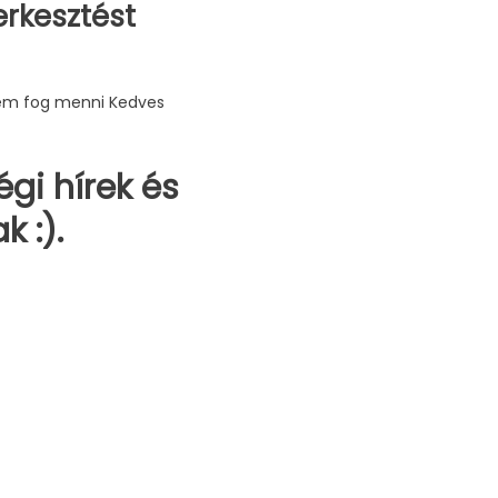
zerkesztést
 nem fog menni Kedves
gi hírek és
 :).