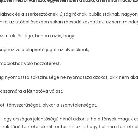
ajtótermékről van szó, egyértelműen a közlő, a hír/információ sz
diáknak és a szerkesztőknek, újságíróknak, publicistáknak. Nagy
 mint az utóbbi években sokan rácsodálkozhattak: az sem mindegy
a felelőssége, hanem az is, hogy:
tsághoz való alapvető jogot az olvasóknak,
rmációkhoz való hozzáférést,
ilág nyomasztó sokszínűsége ne nyomassza azokat, akik nem akar
ok számára a láthatóvá válást,
ot, tényszerűséget, olykor a szenvtelenséget,
 pl. egy országos jelentőségű hírnél akkor is, ha a tények maguk 
snak tűnő tüntetéseknél fontos hír az is, hogy hol nem tüntetne