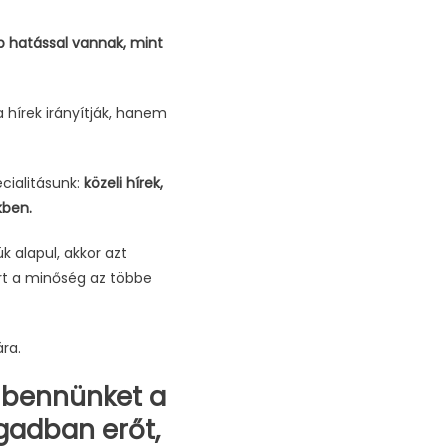
bb hatással vannak, mint
 hírek irányítják, hanem
cialitásunk:
közeli hírek,
kben.
 alapul, akkor azt
rt a minőség az többe
ra.
 bennünket a
gadban erőt,