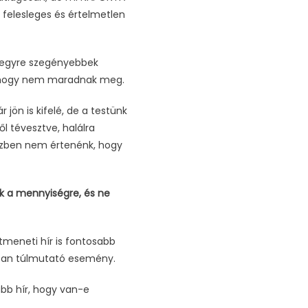
 felesleges és értelmetlen
al egyre szegényebbek
jó, hogy nem maradnak meg.
 jön is kifelé, de a testünk
l tévesztve, halálra
közben nem értenénk, hogy
k a mennyiségre, és ne
tmeneti hír is fontosabb
rosan túlmutató esemény.
bb hír, hogy van-e