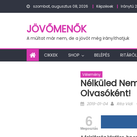
Skip
szombat, augusztus 08, 2026
Képzések
Iránytű 
to
content
JÖVŐMENŐK
A múltat már nem, de a jövőt még irányíthatjuk
CIKKEK
SHOP
BELÉPÉS
RITÁRÓL
Vélemény
Nélküled Nem
Olvasóként!
Posted
Author
2019-01-04
Rita Vidi
on
6
Megosztás