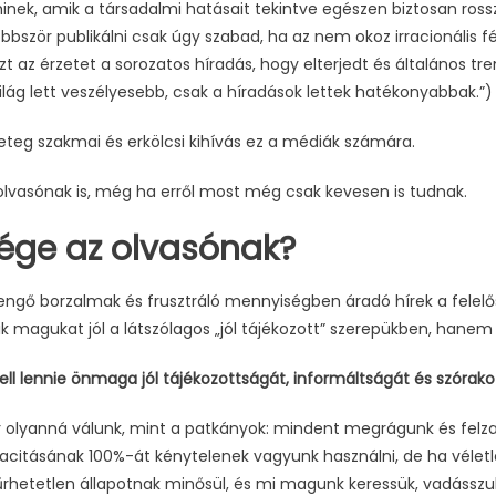
inek, amik a társadalmi hatásait tekintve egészen biztosan rosszu
bbször publikálni csak úgy szabad, ha az nem okoz irracionális fé
zt az érzetet a sorozatos híradás, hogy elterjedt és általános tr
ilág lett veszélyesebb, csak a híradások lettek hatékonyabbak.”)
eteg szakmai és erkölcsi kihívás ez a médiák számára.
 olvasónak is, még ha erről most még csak kevesen is tudnak.
sége az olvasónak?
gő borzalmak és frusztráló mennyiségben áradó hírek a felelős
k magukat jól a látszólagos „jól tájékozott” szerepükben, hanem
ll lennie önmaga jól tájékozottságát, informáltságát és szórakoz
r olyanná válunk, mint a patkányok: mindent megrágunk és felzab
acitásának 100%-át kénytelenek vagyunk használni, de ha vélet
 tűrhetetlen állapotnak minősül, és mi magunk keressük, vadássz