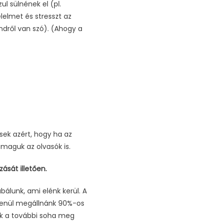
l sülnének el (pl.
lelmet és stresszt az
endről van szó). (Ahogy a
ek azért, hogy ha az
 maguk az olvasók is.
ását illetően.
álunk, ami elénk kerül. A
lenül megállnánk 90%-os
uk a további soha meg