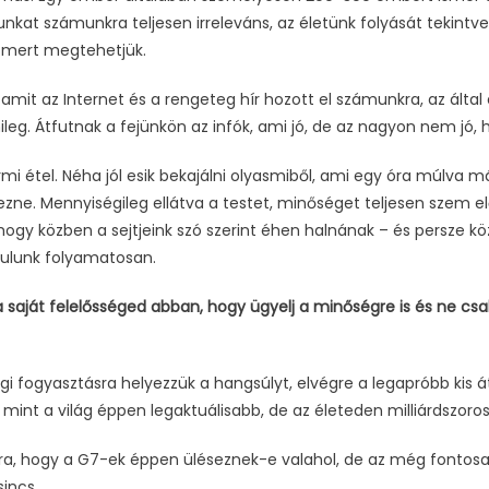
at számunkra teljesen irreleváns, az életünk folyását tekintve
, mert megtehetjük.
amit az Internet és a rengeteg hír hozott el számunkra, az ált
emileg. Átfutnak a fejünkön az infók, ami jó, de az nagyon nem 
mi étel. Néha jól esik bekajálni olyasmiből, ami egy óra múlva már
ne. Mennyiségileg ellátva a testet, minőséget teljesen szem elő
gy közben a sejtjeink szó szerint éhen halnának – és persze 
tulunk folyamatosan.
saját felelősséged abban, hogy ügyelj a minőségre is és ne csa
gi fogyasztásra helyezzük a hangsúlyt, elvégre a legapróbb kis á
, mint a világ éppen legaktuálisabb, de az életeden milliárdszo
ra, hogy a G7-ek éppen üléseznek-e valahol, de az még fontosa
incs.