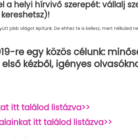
el a helyi hírvivő szerepét: vállalj s
 kereshetsz)!
ütt jobb világot építünk. De ehhez te is kellesz, mert nélküled
19-re egy közös célunk: minősé
 első kézből, igényes olvasóknak
at itt találod listázva>>
lainkat itt találod listázva>>