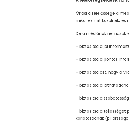
A felelősség kérdése, ha s
Óriási a felelőssége a mé
mikor és mit közölnek, és
De a médiának nemcsak ez 
– biztosítsa a jól informál
– biztosítsa a pontos info
– biztosítsa azt, hogy a v
– biztosítsa a láthatatlan
– biztosítsa a szabatosság
– biztosítsa a teljességet
korlátozódnak (pl. országo