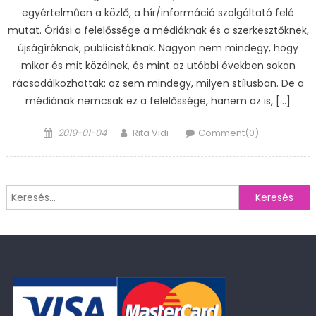
egyértelműen a közlő, a hír/információ szolgáltató felé
mutat. Óriási a felelőssége a médiáknak és a szerkesztőknek,
újságíróknak, publicistáknak. Nagyon nem mindegy, hogy
mikor és mit közölnek, és mint az utóbbi években sokan
rácsodálkozhattak: az sem mindegy, milyen stílusban. De a
médiának nemcsak ez a felelőssége, hanem az is, […]
Posted
Author
2019-01-04
Rita Vidi
Comment(0)
on
Keresés: