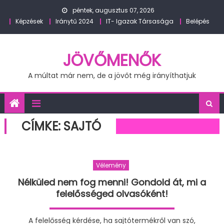
Skip
péntek, augusztus 07, 2026
to
Képzések
Iránytű 2024
IT- Igazak Társasága
Belépés
content
JÖVŐMENŐK
A múltat már nem, de a jövőt még irányíthatjuk
CÍMKE:
SAJTÓ
Vélemény
Nélküled nem fog menni! Gondold át, mi a
felelősséged olvasóként!
A felelősség kérdése, ha sajtótermékről van szó,