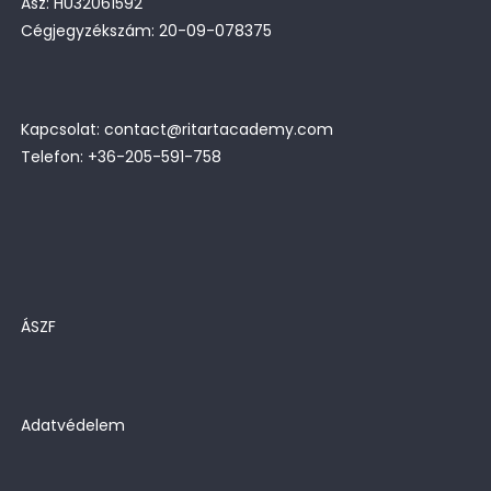
Asz: HU32061592
Cégjegyzékszám: 20-09-078375
Kapcsolat: contact@ritartacademy.com
Telefon: +36-205-591-758
ÁSZF
Adatvédelem