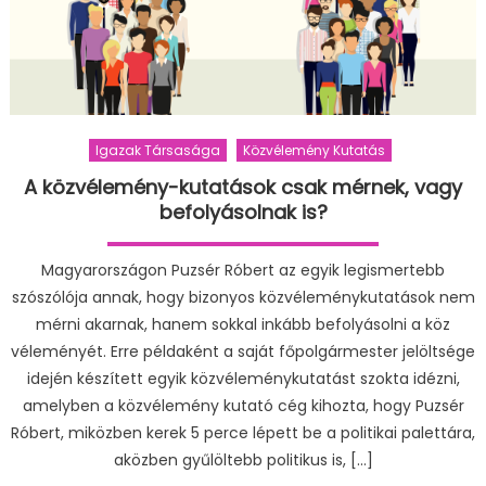
Igazak Társasága
Közvélemény Kutatás
A közvélemény-kutatások csak mérnek, vagy
befolyásolnak is?
Magyarországon Puzsér Róbert az egyik legismertebb
szószólója annak, hogy bizonyos közvéleménykutatások nem
mérni akarnak, hanem sokkal inkább befolyásolni a köz
véleményét. Erre példaként a saját főpolgármester jelöltsége
idején készített egyik közvéleménykutatást szokta idézni,
amelyben a közvélemény kutató cég kihozta, hogy Puzsér
Róbert, miközben kerek 5 perce lépett be a politikai palettára,
aközben gyűlöltebb politikus is, […]