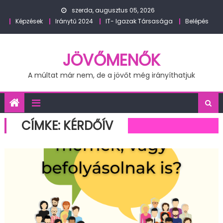
Skip
szerda, augusztus 05, 2026
to
Képzések
Iránytű 2024
IT- Igazak Társasága
Belépés
content
JÖVŐMENŐK
A múltat már nem, de a jövőt még irányíthatjuk
CÍMKE:
KÉRDŐÍV