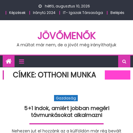
Skip
hétfő, augusztus 10, 2026
to
Képzések
Iránytű 2024
IT- Igazak Társasága
Belépés
content
JÖVŐMENŐK
A múltat már nem, de a jövőt még irányíthatjuk
CÍMKE:
OTTHONI MUNKA
Gazdaság
5+1 indok, amiért jobban megéri
távmunkásokat alkalmazni
Nehezen jut el hozzánk az a külföldön már rég bevált