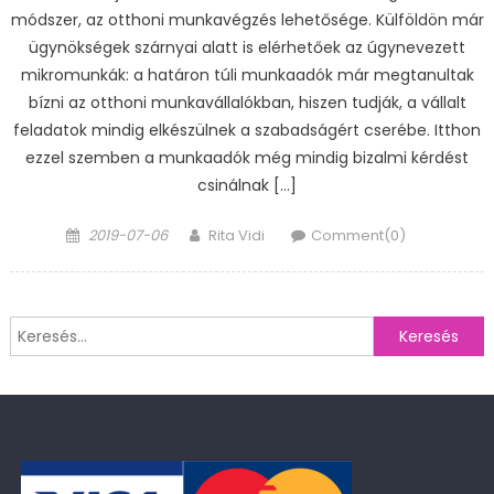
módszer, az otthoni munkavégzés lehetősége. Külföldön már
ügynökségek szárnyai alatt is elérhetőek az úgynevezett
mikromunkák: a határon túli munkaadók már megtanultak
bízni az otthoni munkavállalókban, hiszen tudják, a vállalt
feladatok mindig elkészülnek a szabadságért cserébe. Itthon
ezzel szemben a munkaadók még mindig bizalmi kérdést
csinálnak […]
Posted
Author
2019-07-06
Rita Vidi
Comment(0)
on
Keresés: