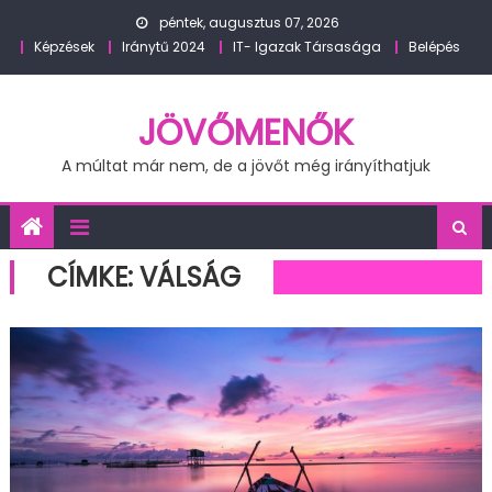
Skip
péntek, augusztus 07, 2026
to
Képzések
Iránytű 2024
IT- Igazak Társasága
Belépés
content
JÖVŐMENŐK
A múltat már nem, de a jövőt még irányíthatjuk
CÍMKE:
VÁLSÁG