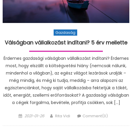
Gazdaság
Válságban vállalkozást indítani? 5 érv mellette
Érdemes gazdasági válságban vállalkozást indítani? Érdemes
most, hogy elszállt a költségvetési hiány (nemcsak nálunk,
mindenhol a világban), az egész világot lezárások uralják –
még mindig, és még ki tudja, meddig – arra alapozni az
egzisztenciánkat, hogy saját vállalkozásba fektetjük a tőkét,
időt, energiát, szellemi erőforrásokat? A gazdasági válságban
a cégek forgalma, bevétele, profitja csökken, sok […]
Posted
Author
2021-01-26
Rita Vidi
Comment(0)
on