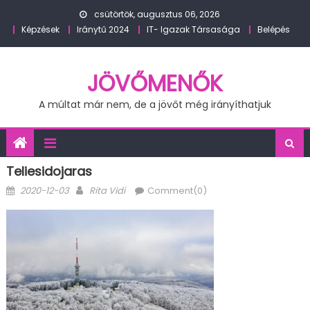
Skip
csütörtök, augusztus 06, 2026
to
Képzések
Iránytű 2024
IT- Igazak Társasága
Belépés
content
JÖVŐMENŐK
A múltat már nem, de a jövőt még irányíthatjuk
Teliesidojaras
Posted
Author
2020-12-03
Rita Vidi
Comment(0)
on