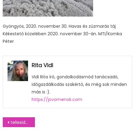
Gyöngyös, 2020. november 30. Havas és zúzmarás táj
Kékestető közelében 2020. november 30-án. MTI/Komka
Péter
Rita Vidi
Vidi Rita író, gondolkodásmód tanácsadó,
időgazdálkodás szakértő, és még sok minden
más is :).
https://jovomenok.com
Bejegyzés
teliesidojaras
navigáció