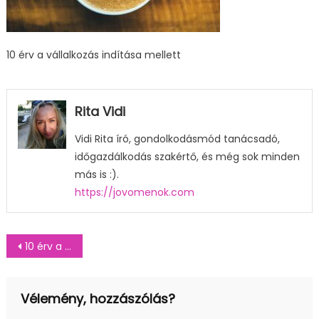
10 érv a vállalkozás indítása mellett
Rita Vidi
Vidi Rita író, gondolkodásmód tanácsadó,
időgazdálkodás szakértő, és még sok minden
más is :).
https://jovomenok.com
Bejegyzés
10 érv a vállalkozás indítása mellett
navigáció
Vélemény, hozzászólás?