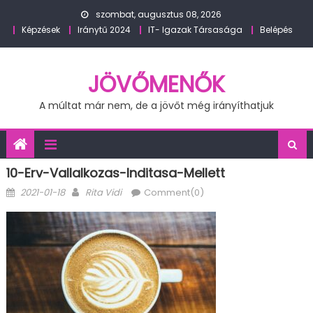
Skip
szombat, augusztus 08, 2026
to
Képzések
Iránytű 2024
IT- Igazak Társasága
Belépés
content
JÖVŐMENŐK
A múltat már nem, de a jövőt még irányíthatjuk
10-Erv-Vallalkozas-Inditasa-Mellett
Posted
Author
2021-01-18
Rita Vidi
Comment(0)
on