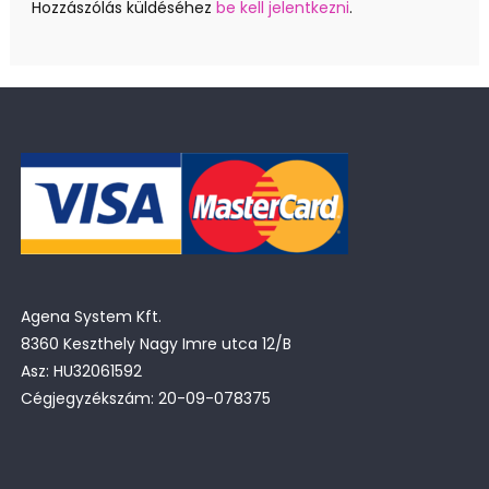
Hozzászólás küldéséhez
be kell jelentkezni
.
Agena System Kft.
8360 Keszthely Nagy Imre utca 12/B
Asz: HU32061592
Cégjegyzékszám: 20-09-078375