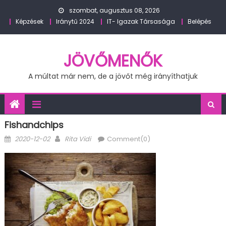
Skip
szombat, augusztus 08, 2026
to
Képzések
Iránytű 2024
IT- Igazak Társasága
Belépés
content
JÖVŐMENŐK
A múltat már nem, de a jövőt még irányíthatjuk
Fishandchips
Posted
Author
2020-12-02
Rita Vidi
Comment(0)
on