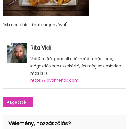
fish and chips (hal burgonyával)
Rita Vidi
Vidi Rita író, gondolkodásmód tanácsadó,
időgazdálkodás szakértő, és még sok minden
más is :).
https://jovomenok.com
Bejegyzés
Egészséges és finom – mi az? Hát a fish and chips (hal burgonyával)
navigáció
Vélemény, hozzászólás?