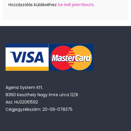
Hozzászólás küldéséhez
be kell jelentkezni
.
Agena System Kft.
8360 Keszthely Nagy Imre utca 12/B
Asz: HU32061592
Cégjegyzékszám: 20-09-078375