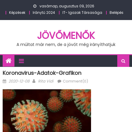
Skip
vasárnap, augusztus 09, 2026
to
Képzések
Iránytű 2024
IT- Igazak Társasága
Belépés
content
JÖVŐMENŐK
A múltat már nem, de a jövőt még irányíthatjuk
Koronavirus-Adatok-Grafikon
Posted
Author
2020-12-08
Rita Vidi
Comment(0)
on