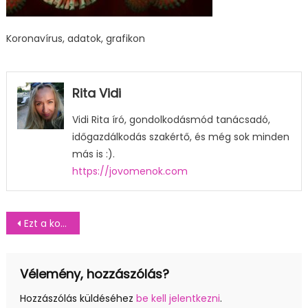
Koronavírus, adatok, grafikon
Rita Vidi
Vidi Rita író, gondolkodásmód tanácsadó,
időgazdálkodás szakértő, és még sok minden
más is :).
https://jovomenok.com
Bejegyzés
Ezt a koronavírus grafikont érdemes csak figyelni
navigáció
Vélemény, hozzászólás?
Hozzászólás küldéséhez
be kell jelentkezni
.