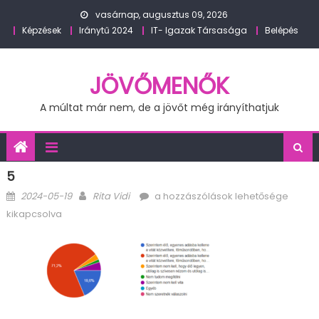
Skip
vasárnap, augusztus 09, 2026
to
Képzések
Iránytű 2024
IT- Igazak Társasága
Belépés
content
JÖVŐMENŐK
A múltat már nem, de a jövőt még irányíthatjuk
5
Posted
Author
5
2024-05-19
Rita Vidi
a hozzászólások lehetősége
on
bejegyzéshez
kikapcsolva