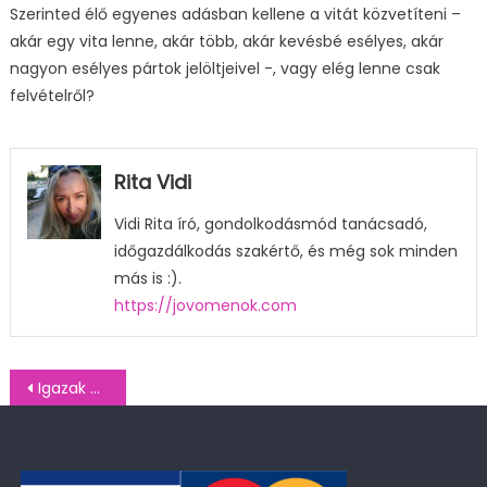
Szerinted élő egyenes adásban kellene a vitát közvetíteni –
akár egy vita lenne, akár több, akár kevésbé esélyes, akár
nagyon esélyes pártok jelöltjeivel -, vagy elég lenne csak
felvételről?
Rita Vidi
Vidi Rita író, gondolkodásmód tanácsadó,
időgazdálkodás szakértő, és még sok minden
más is :).
https://jovomenok.com
Bejegyzés
Igazak Társasága kutatás: EP választások előtti vita 2024 (2024. május 15-18.)
navigáció