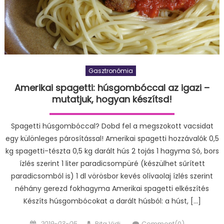
Gasztronómia
Amerikai spagetti: húsgombóccal az igazi –
mutatjuk, hogyan készítsd!
Spagetti húsgombóccal? Dobd fel a megszokott vacsidat
egy különleges párosítással! Amerikai spagetti hozzávalók 0,5
kg spagetti-tészta 0,5 kg darált hús 2 tojás 1 hagyma Só, bors
ízlés szerint 1 liter paradicsompüré (készülhet sűrített
paradicsomból is) 1 dl vörösbor kevés olívaolaj ízlés szerint
néhány gerezd fokhagyma Amerikai spagetti elkészítés
Készíts húsgombócokat a darált húsból: a húst, […]
Posted
Author
2019-03-05
Rita Vidi
Comment(0)