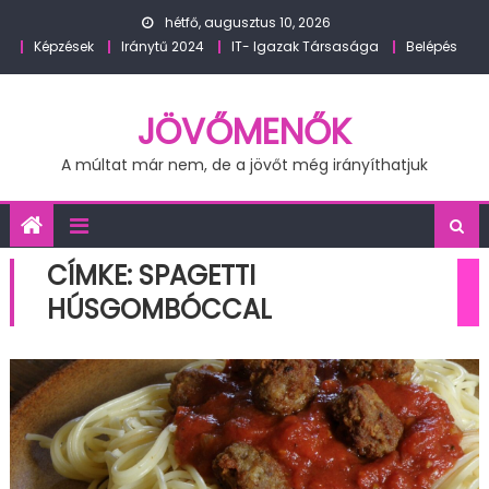
Skip
hétfő, augusztus 10, 2026
to
Képzések
Iránytű 2024
IT- Igazak Társasága
Belépés
content
JÖVŐMENŐK
A múltat már nem, de a jövőt még irányíthatjuk
CÍMKE:
SPAGETTI
HÚSGOMBÓCCAL