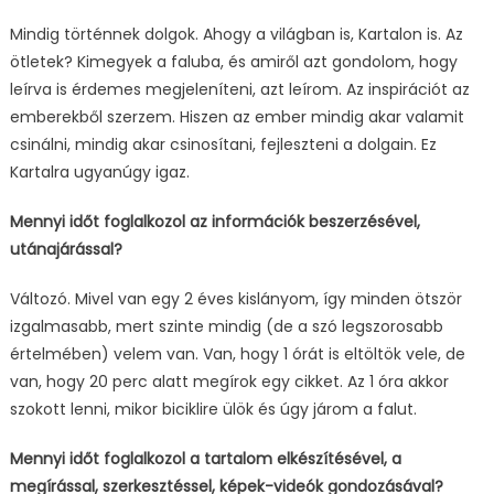
Mindig történnek dolgok. Ahogy a világban is, Kartalon is. Az
ötletek? Kimegyek a faluba, és amiről azt gondolom, hogy
leírva is érdemes megjeleníteni, azt leírom. Az inspirációt az
emberekből szerzem. Hiszen az ember mindig akar valamit
csinálni, mindig akar csinosítani, fejleszteni a dolgain. Ez
Kartalra ugyanúgy igaz.
Mennyi időt foglalkozol az információk beszerzésével,
utánajárással?
Változó. Mivel van egy 2 éves kislányom, így minden ötször
izgalmasabb, mert szinte mindig (de a szó legszorosabb
értelmében) velem van. Van, hogy 1 órát is eltöltök vele, de
van, hogy 20 perc alatt megírok egy cikket. Az 1 óra akkor
szokott lenni, mikor biciklire ülök és úgy járom a falut.
Mennyi időt foglalkozol a tartalom elkészítésével, a
megírással, szerkesztéssel, képek-videók gondozásával?