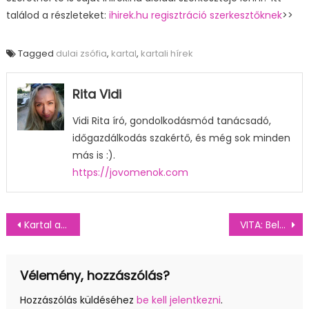
találod a részleteket:
ihirek.hu regisztráció szerkesztőknek
>>
Tagged
dulai zsófia
,
kartal
,
kartali hírek
Rita Vidi
Vidi Rita író, gondolkodásmód tanácsadó,
időgazdálkodás szakértő, és még sok minden
más is :).
https://jovomenok.com
Bejegyzés
Kartal a közösségi információs élmény fontosságának fantasztikus iskolapéldája
VITA: Beleszól a politika a vállalkozások életébe vagy sem?
navigáció
Vélemény, hozzászólás?
Hozzászólás küldéséhez
be kell jelentkezni
.