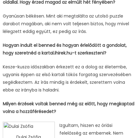
oldallal. Hogy érzed magad az elmúlt hét fényében?
Gyanúsan békésen. Mint aki megtalálta az utolsó puzzle
darabot magában, aki nem volt teljesen biztos, hogy mivel
lélegzett eddig együtt, ez pedig az írás.
Hogyan indult el benned és hogyan érlelődött a gondolat,
hogy szeretnéd a kartal.ihirek.hu-t szerkeszteni?
Kesze-kusza időszakban érkezett ez a dolog az életembe,
ugyanis éppen az első kartali tökös forgatag szervezésében
segédkeztem. Az írás mindig is érdekelt, szerettem volna
ebbe az irányba is haladni.
Milyen érzések voltak benned még az előtt, hogy megkaptad
volna a hozzáférésedet?
Izgultam, hiszen ez óriási
felelősség az embernek. Nem
Dulai Zsófia