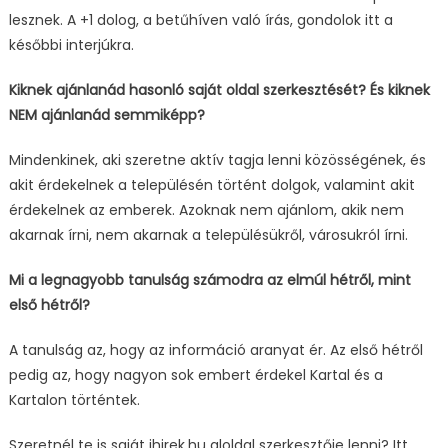
lesznek. A +1 dolog, a betűhíven való írás, gondolok itt a
későbbi interjúkra.
Kiknek ajánlanád hasonló saját oldal szerkesztését? És kiknek
NEM ajánlanád semmiképp?
Mindenkinek, aki szeretne aktív tagja lenni közösségének, és
akit érdekelnek a településén történt dolgok, valamint akit
érdekelnek az emberek. Azoknak nem ajánlom, akik nem
akarnak írni, nem akarnak a településükről, városukról írni.
Mi a legnagyobb tanulság számodra az elmúl hétről, mint
első hétről?
A tanulság az, hogy az információ aranyat ér. Az első hétről
pedig az, hogy nagyon sok embert érdekel Kartal és a
Kartalon történtek.
Szeretnél te is saját ihirek.hu aloldal szerkesztője lenni? Itt