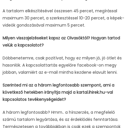
A tartalom elkészítésével összesen 45 percet, megírással
maximum 30 percet, a szerkesztéssel 10-20 percet, a képek-
videók gondozásával maximum 5 percet.
Milyen visszajelzéseket kapsz az Olvasóktól? Hogyan tartod
velük a kapcsolatot?
Döbbenetemre, csak pozitívat, hogy ez milyen jó, jó ötlet és
hasonlók. A kapcsolattartás egyelőre facebook-on megy
jobban, valamiért az e-mail mintha kezdene elavult lenni.
Szerinted mi az a három legfontosabb szempont, ami a
következő hetekben irányítja majd a kartal.ihirek.hu-val
kapcsolatos tevékenységeidet?
A három legfontosabb? Hmm.. a hírszerzés, a megfelelő
számú tartalom legyártása, és az érdeklődés fenntartása.
Természetesen a továbbiakban is csak ezek a szempontok