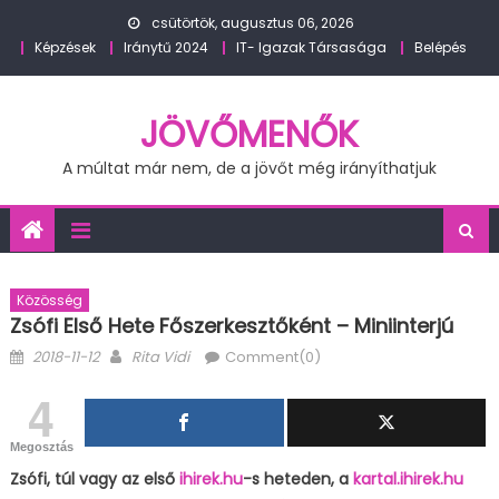
Skip
csütörtök, augusztus 06, 2026
to
Képzések
Iránytű 2024
IT- Igazak Társasága
Belépés
content
JÖVŐMENŐK
A múltat már nem, de a jövőt még irányíthatjuk
Közösség
Zsófi Első Hete Főszerkesztőként – Miniinterjú
Posted
Author
2018-11-12
Rita Vidi
Comment(0)
on
4
Megosztás
Zsófi, túl vagy az első
ihirek.hu
-s heteden, a
kartal.ihirek.hu