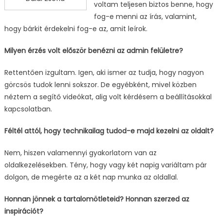
voltam teljesen biztos benne, hogy
fog-e menni az írás, valamint,
hogy bárkit érdekelni fog-e az, amit leírok.
Milyen érzés volt először benézni az admin felületre?
Rettentően izgultam. Igen, aki ismer az tudja, hogy nagyon
görcsös tudok lenni sokszor. De egyébként, mivel közben
néztem a segítő videókat, alig volt kérdésem a beállításokkal
kapcsolatban.
Féltél attól, hogy technikailag tudod-e majd kezelni az oldalt?
Nem, hiszen valamennyi gyakorlatom van az
oldalkezelésekben. Tény, hogy vagy két napig variáltam pár
dolgon, de megérte az a két nap munka az oldallal.
Honnan jönnek a tartalomötleteid? Honnan szerzed az
inspirációt?