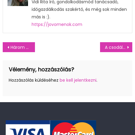
Vidi Rita író, gondolkodásmód tanácsadó,
időgazdálkodás szakértő, és még sok minden
más is :).
https://jovomenok.com
Bejegyzés
Három dimenziós mézeskalácsot szeretne? Nem gond, megoldom! – Interjú Jankovics Beával, a mézes álmok művészével
A csodálatos trüffel torta – ha csokibombára vágysz, ezt készítsd el!
navigáció
Vélemény, hozzászólás?
Hozzászólás küldéséhez
be kell jelentkezni
.