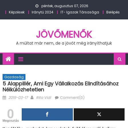
Skip
péntek, augusztus 07, 2026
to
Képzések
Iránytű 2024
IT- Igazak Társasága
Belépés
content
JÖVŐMENŐK
A múltat már nem, de a jövőt még irányíthatjuk
Gazdaság
5 Alappillér, Ami Egy Vállalkozás Elindításához
Nélkülözhetetlen
Posted
Author
2019-03-17
Rita Vidi
Comment(0)
on
0
Megosztás