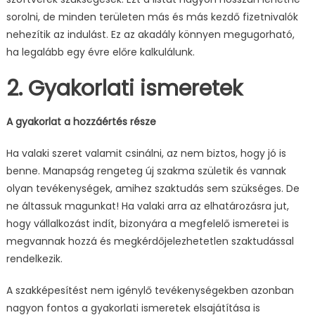
sorolni, de minden területen más és más kezdő fizetnivalók
nehezítik az indulást. Ez az akadály könnyen megugorható,
ha legalább egy évre előre kalkulálunk.
2. Gyakorlati ismeretek
A gyakorlat a hozzáértés része
Ha valaki szeret valamit csinálni, az nem biztos, hogy jó is
benne. Manapság rengeteg új szakma születik és vannak
olyan tevékenységek, amihez szaktudás sem szükséges. De
ne áltassuk magunkat! Ha valaki arra az elhatározásra jut,
hogy vállalkozást indít, bizonyára a megfelelő ismeretei is
megvannak hozzá és megkérdőjelezhetetlen szaktudással
rendelkezik.
A szakképesítést nem igénylő tevékenységekben azonban
nagyon fontos a gyakorlati ismeretek elsajátítása is