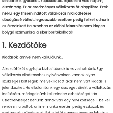
Kezdőtőke, gyakorlat, kapcsolatok, fejlődésre való hajlam,
elszántság. Ez az eredményes vállalkozás öt alappillére. Ezek
nélkül egy frissen indított vállalkozás működtetése
döcögőssé válhat, legrosszabb esetben pedig fel kell adnunk
az álmainkat! Ha azonban az alábbi felsorolás nem idegen
bolygó számunkra, a siker borítékolható!
1. Kezdőtőke
Kiadások, amivel nem kalkulálunk…
A kezdőtőkét egyfajta biztosításnak is nevezhetnénk. Egy
vállalkozás elindításához nyilvánvalóan vannak olyan
szükséges költségek, melyek között akár nem várt kiadás is
jelentkezhet. Ha elkülönítünk egy összeget direkt a vállalkozás
indítására, mérlegelnünk kell minden eshetőséget! Ha
üzlethelyiséget bérlünk, annak van egy havi költsége + be kell
rendezni a boltot, online munka esetén pedig eszközök és
szoftverek szükségesek. Ezt a listát nagyon hosszan lehetne