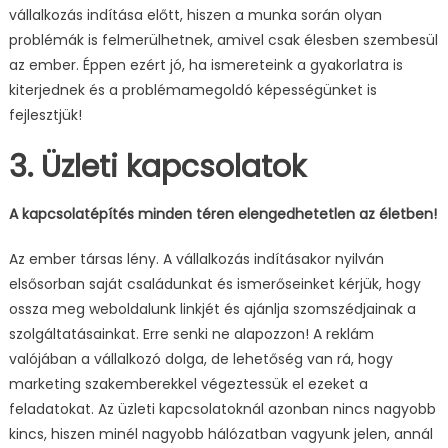
vállalkozás indítása előtt, hiszen a munka során olyan
problémák is felmerülhetnek, amivel csak élesben szembesül
az ember. Éppen ezért jó, ha ismereteink a gyakorlatra is
kiterjednek és a problémamegoldó képességünket is
fejlesztjük!
3. Üzleti kapcsolatok
A kapcsolatépítés minden téren elengedhetetlen az életben!
Az ember társas lény. A vállalkozás indításakor nyilván
elsősorban saját családunkat és ismerőseinket kérjük, hogy
ossza meg weboldalunk linkjét és ajánlja szomszédjainak a
szolgáltatásainkat. Erre senki ne alapozzon! A reklám
valójában a vállalkozó dolga, de lehetőség van rá, hogy
marketing szakemberekkel végeztessük el ezeket a
feladatokat. Az üzleti kapcsolatoknál azonban nincs nagyobb
kincs, hiszen minél nagyobb hálózatban vagyunk jelen, annál