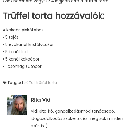
Csokibombára vágysz? A legjobb erre a trüffel torta.
Trüffel torta hozzávalók:
A kakaós piskótához:
• 5 tojás
• 5 evőkanál kristálycukor
• 5 kanál liszt
• 5 kanál kakaópor
• 1 csomag sütőpor
Tagged
trüffel
,
trüffel torta
Rita Vidi
Vidi Rita író, gondolkodásmód tanácsadó,
időgazdálkodás szakértő, és még sok minden
más is :).