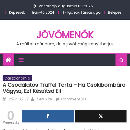
Skip
vasárnap, augusztus 09, 2026
to
Képzések
Iránytű 2024
IT- Igazak Társasága
Belépés
content
JÖVŐMENŐK
A múltat már nem, de a jövőt még irányíthatjuk
Gasztronómia
A Csodálatos Trüffel Torta – Ha Csokibombára
Vágysz, Ezt Készítsd El!
Posted
Author
2019-03-17
Rita Vidi
Comment(0)
on
0
Megosztás