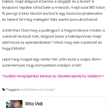
habbá, majd dolgozd el benne a sárgáját és a lisztet! A
kivajazott tepsibe töltsd bele a masszát, majd süsd 180 fokon
15 percig! A kész tésztát borítsd ki egy tiszta konyhakendőre
és tekerd fel még melegen! Ízlés szerint porcukrozhatod.
A krémhez főzd meg a pudingport a hagyományos módon a
cukorral! Ha kicsit hűlt, dolgozd össze a habtejszínnel, majd
add hozzá az eperdarabokat! Töltsd meg vele a piskótát és
hagyd kihűlni!
Lepd meg magad egy nehéz hét után ezzel a csajos álom-
süteménnyel, hogy könnyebben induljon a hét!
További receptjeinket keresd az OkosReceptek.hu oldalon!>>
Tagged
piskótatekercs recept
Rita Vidi