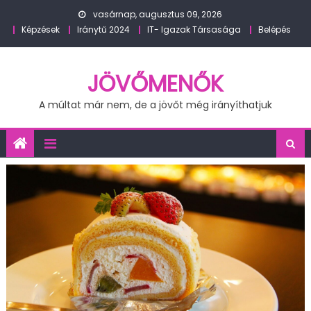
Skip
vasárnap, augusztus 09, 2026
to
Képzések
Iránytű 2024
IT- Igazak Társasága
Belépés
content
JÖVŐMENŐK
A múltat már nem, de a jövőt még irányíthatjuk