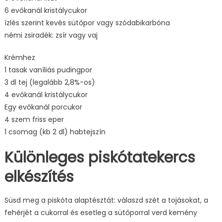
6 evőkanál kristálycukor
ízlés szerint kevés sütőpor vagy szódabikarbóna
némi zsiradék: zsír vagy vaj
Krémhez
1 tasak vaníliás pudingpor
3 dl tej (legalább 2,8%-os)
4 evőkanál kristálycukor
Egy evőkanál porcukor
4 szem friss eper
1 csomag (kb 2 dl) habtejszín
Különleges piskótatekercs
elkészítés
Süsd meg a piskóta alaptésztát: válaszd szét a tojásokat, a
fehérjét a cukorral és esetleg a sütőporral verd kemény