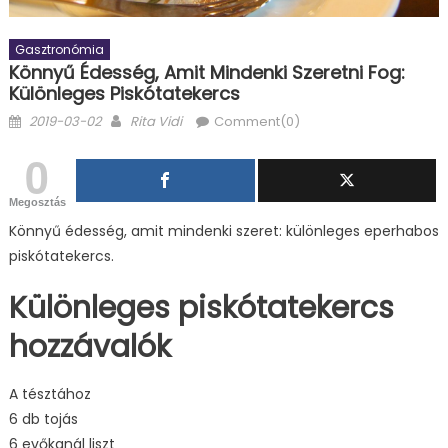
Gasztronómia
Könnyű Édesség, Amit Mindenki Szeretni Fog:
Különleges Piskótatekercs
Posted
Author
2019-03-02
Rita Vidi
Comment(0)
on
0
Megosztás
Könnyű édesség, amit mindenki szeret: különleges eperhabos
piskótatekercs.
Különleges piskótatekercs
hozzávalók
A tésztához
6 db tojás
6 evőkanál liszt