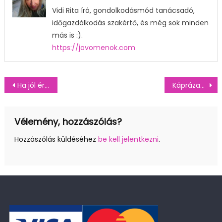
Vidi Rita író, gondolkodásmód tanácsadó,
időgazdálkodás szakértő, és még sok minden
más is :).
https://jovomenok.com
Bejegyzés
Ha jól értem, olajfúró tornyot is tervező cégnél dolgozol? Interjú Bajnóczi Szófiával Hollandiáról
Káprázatosan egyszerű recept: sajttal töltött rántott csirke
navigáció
Vélemény, hozzászólás?
Hozzászólás küldéséhez
be kell jelentkezni
.