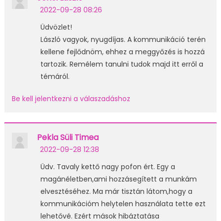
2022-09-28 08:26
Üdvözlet!
László vagyok, nyugdíjas. A kommunikáció terén
kellene fejlődnöm, ehhez a meggyőzés is hozzá
tartozik. Remélem tanulni tudok majd itt erről a
témáról.
Be kell jelentkezni a válaszadáshoz
Pekla Süli Timea
2022-09-28 12:38
Üdv. Tavaly kettő nagy pofon ért. Egy a
magánéletben,ami hozzásegített a munkám
elvesztéséhez. Ma már tisztán látom,hogy a
kommunikációm helytelen használata tette ezt
lehetővé. Ezért mások hibáztatása