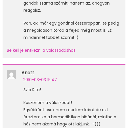
gondok száma számít, hanem az, ahogyan
reagálsz.
Van, aki már egy gondnál összeroppan, te pedig
a megoldáson töröd a fejed még most is. Ez
mindennél többet számít :).
Be kell jelentkezni a válaszadáshoz
Anett
2010-03-03 15:47
Szia Rita!
Köszönöm a válaszodat!
Egyébként csak nem mertem leírni, de azt
éreztem kb a harmadik ilyen hibánál, mintha a
ház nem akarná hogy ott lakjunk…:-)))