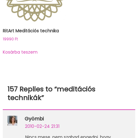
RitArt Meditációs technika
19990
Ft
Kosárba teszem
157 Replies to “
meditációs
technikák
”
Gyömbi
2010-02-24 21:31
Nincs mese, nem szabad engedni, hogy