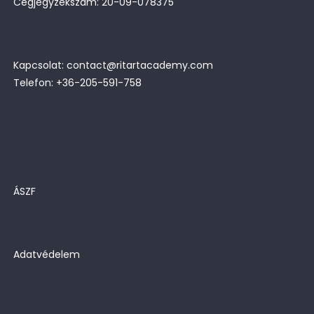
Cégjegyzékszám: 20-09-078375
Kapcsolat: contact@ritartacademy.com
Telefon: +36-205-591-758
ÁSZF
Adatvédelem