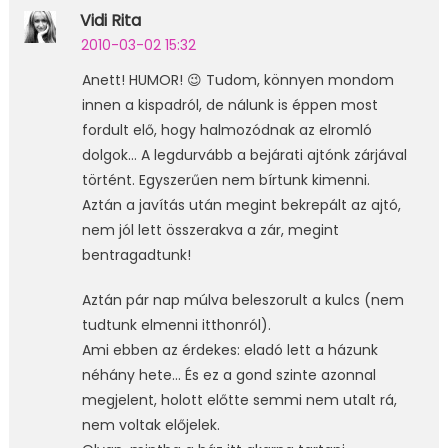
Vidi Rita
2010-03-02 15:32
Anett! HUMOR! 😉 Tudom, könnyen mondom
innen a kispadról, de nálunk is éppen most
fordult elő, hogy halmozódnak az elromló
dolgok… A legdurvább a bejárati ajtónk zárjával
történt. Egyszerűen nem bírtunk kimenni.
Aztán a javítás után megint bekrepált az ajtó,
nem jól lett összerakva a zár, megint
bentragadtunk!
Aztán pár nap múlva beleszorult a kulcs (nem
tudtunk elmenni itthonról).
Ami ebben az érdekes: eladó lett a házunk
néhány hete… És ez a gond szinte azonnal
megjelent, holott előtte semmi nem utalt rá,
nem voltak előjelek.