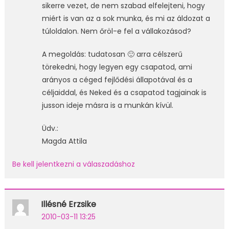
sikerre vezet, de nem szabad elfelejteni, hogy
miért is van az a sok munka, és mi az áldozat a
túloldalon. Nem őröl-e fel a vállakozásod?
A megoldás: tudatosan 🙂 arra célszerű
törekedni, hogy legyen egy csapatod, ami
arányos a céged fejlődési állapotával és a
céljaiddal, és Neked és a csapatod tagjainak is
jusson ideje másra is a munkán kívül.
Üdv.:
Magda Attila
Be kell jelentkezni a válaszadáshoz
Illésné Erzsike
2010-03-11 13:25