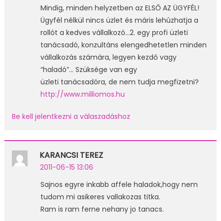
Mindig, minden helyzetben az ELSŐ AZ ÜGYFÉL!
Ügyfél nélkül nincs üzlet és máris lehúzhatja a
rollót a kedves vállalkozó…2. egy profi üzleti
tanácsadó, konzultáns elengedhetetlen minden
vállalkozás számára, legyen kezdő vagy
“haladó”… Szüksége van egy
üzleti tanácsadóra, de nem tudja megfizetni?
http://www.milliomos.hu
Be kell jelentkezni a válaszadáshoz
KARANCSI TEREZ
2011-06-15 13:06
Sajnos egyre inkabb affele haladok,hogy nem
tudom mi asikeres vallakozas titka.
Ram is ram ferne nehany jo tanacs.