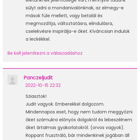
életünknek jelentősége van, mennyire tudunk
súlyt adni a mondanivalónknak, az elmegy-e
mások füle mellett, vagy betalál és
megmozdítja, változtatásra, elindulásra,
cselekvésre inspirálja-e őket. Kíváncsian indulok
a leckékkel.
Be kell jelentkezni a válaszadáshoz
Panczeljudit
2022-10-15 22:32
Sziasztok!
Judit vagyok. Emberekkel dolgozom.
Mindennapos eset, hogy nem tudom meggyőzni
őket számukra előnyös dolgokról és lebeszélnem
őket ártalmas gyakorlatokról. (orvos vagyok).
Roppant frusztráló, bár mindenkinek jogában áll