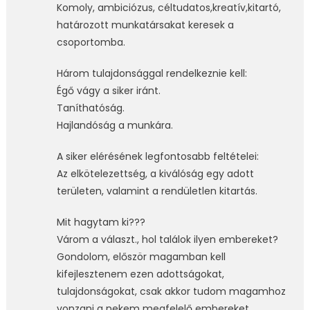
Komoly, ambiciózus, céltudatos,kreatív,kitartó,
határozott munkatársakat keresek a
csoportomba.
Három tulajdonsággal rendelkeznie kell:
Égő vágy a siker iránt.
Taníthatóság.
Hajlandóság a munkára.
A siker elérésének legfontosabb feltételei:
Az elkötelezettség, a kiválóság egy adott
területen, valamint a rendületlen kitartás.
Mit hagytam ki???
Várom a választ., hol találok ilyen embereket?
Gondolom, először magamban kell
kifejlesztenem ezen adottságokat,
tulajdonságokat, csak akkor tudom magamhoz
vonzani a nekem megfelelő embereket,