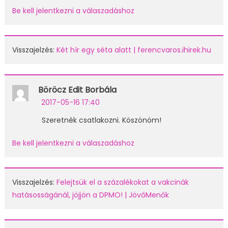
Be kell jelentkezni a válaszadáshoz
Visszajelzés:
Két hír egy séta alatt | ferencvaros.ihirek.hu
Böröcz Edit Borbála
2017-05-16 17:40
Szeretnék csatlakozni. Köszönöm!
Be kell jelentkezni a válaszadáshoz
Visszajelzés:
Felejtsük el a százalékokat a vakcinák
hatásosságánál, jöjjön a DPMO! | JövőMenők