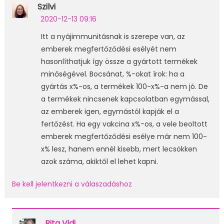
Szilvi
2020-12-13 09:16
Itt a nyájimmunitásnak is szerepe van, az
emberek megfertőződési esélyét nem
hasonlíthatjuk így össze a gyártott termékek
minőségével. Bocsánat, %-okat írok: ha a
gyártás x%-os, a termékek 100-x%-a nem jó. De
a termékek nincsenek kapcsolatban egymással,
az emberek igen, egymástól kapják el a
fertőzést. Ha egy vakcina x%-os, a vele beoltott
emberek megfertőződési esélye már nem 100-
x% lesz, hanem ennél kisebb, mert lecsökken
azok száma, akiktől el lehet kapni.
Be kell jelentkezni a válaszadáshoz
Rita Vidi