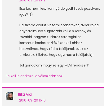
2010-03-20 15:12
Erzsike, nem lesz könnyű dolgod! (csak pozitívan,
igaz? ;))
Ha sikerre akarsz vezetni embereket, akkor rólad
egyértelműen sugároznia kell a sikernek, és
további, nagyon tudatos stratégiai és
kommunikációs eszközöket kell ahhoz
használnod, hogy rád is találjanak ezek az
emberek. (illetve, hogy egymásra találjatok).
Jól gondolom, hogy ez egy MLM rendszer?
Be kell jelentkezni a válaszadáshoz
Rita Vidi
2010-03-20 15:16