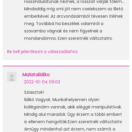
rosszindulatúnak néznek, a rosszat várják tőlem…
Mindaddig míg vmi jót nem cselekszem az illető
emberkével. Az arcvonásaimból tévesen ítélnek
meg. Továbbá ha beszélek valamiről a
szavamba vágnak és nem figyelnek a
mondandómra. Ezen szeretnék változtatni.
Be kell jelentkezni a válaszadáshoz
Malataildiko
2022-10-04 09:03
Sziasztok!
Ildikó Vagyok. Munkahelyemen olyan
kolléganőim vannak, akik eléggé manipulatívak.
Mindig alul maradok. Úgy érzem a többi embert
is ellenem hangolták.Ezen szeretnék változtatni.
Amúgy mindenhol azt érzem, nem számít a