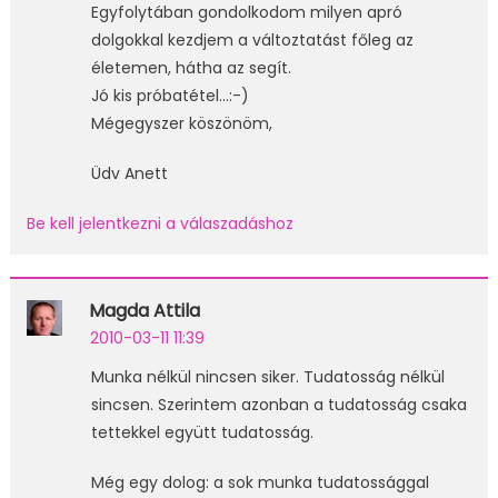
Egyfolytában gondolkodom milyen apró
dolgokkal kezdjem a változtatást főleg az
életemen, hátha az segít.
Jó kis próbatétel…:-)
Mégegyszer köszönöm,
Üdv Anett
Be kell jelentkezni a válaszadáshoz
Magda Attila
2010-03-11 11:39
Munka nélkül nincsen siker. Tudatosság nélkül
sincsen. Szerintem azonban a tudatosság csaka
tettekkel együtt tudatosság.
Még egy dolog: a sok munka tudatossággal