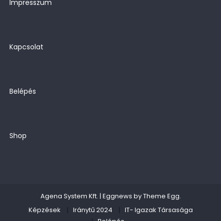
Impresszum
Kapcsolat
Belépés
Shop
Agena System Kft.
|
Eggnews by
Theme Egg
.
Képzések
Iránytű 2024
IT- Igazak Társasága