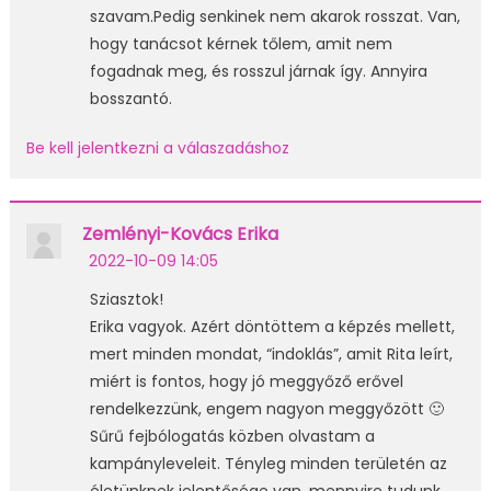
szavam.Pedig senkinek nem akarok rosszat. Van,
hogy tanácsot kérnek tőlem, amit nem
fogadnak meg, és rosszul járnak így. Annyira
bosszantó.
Be kell jelentkezni a válaszadáshoz
Zemlényi-Kovács Erika
2022-10-09 14:05
Sziasztok!
Erika vagyok. Azért döntöttem a képzés mellett,
mert minden mondat, “indoklás”, amit Rita leírt,
miért is fontos, hogy jó meggyőző erővel
rendelkezzünk, engem nagyon meggyőzött 🙂
Sűrű fejbólogatás közben olvastam a
kampányleveleit. Tényleg minden területén az