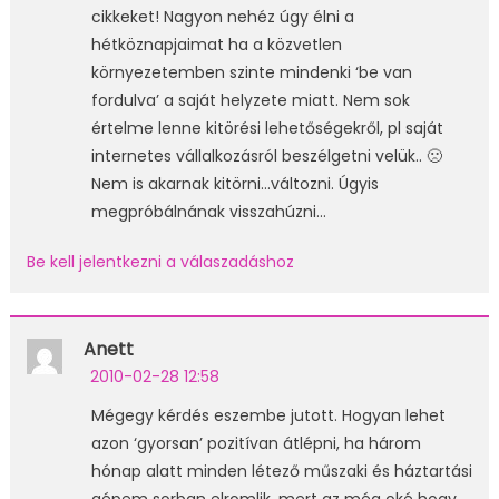
cikkeket! Nagyon nehéz úgy élni a
hétköznapjaimat ha a közvetlen
környezetemben szinte mindenki ‘be van
fordulva’ a saját helyzete miatt. Nem sok
értelme lenne kitörési lehetőségekről, pl saját
internetes vállalkozásról beszélgetni velük.. 🙁
Nem is akarnak kitörni…változni. Úgyis
megpróbálnának visszahúzni…
Be kell jelentkezni a válaszadáshoz
Anett
2010-02-28 12:58
Mégegy kérdés eszembe jutott. Hogyan lehet
azon ‘gyorsan’ pozitívan átlépni, ha három
hónap alatt minden létező műszaki és háztartási