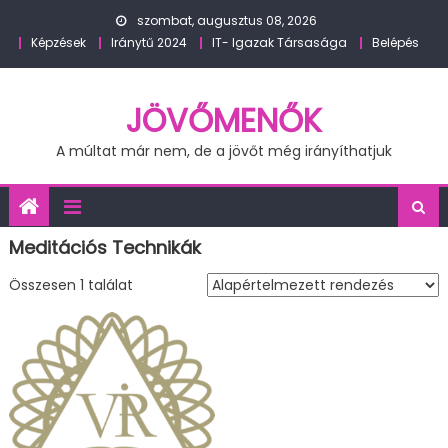
Skip
szombat, augusztus 08, 2026
to
Képzések
Iránytű 2024
IT- Igazak Társasága
Belépés
content
JÖVŐMENŐK
A múltat már nem, de a jövőt még irányíthatjuk
Meditációs Technikák
Összesen 1 találat