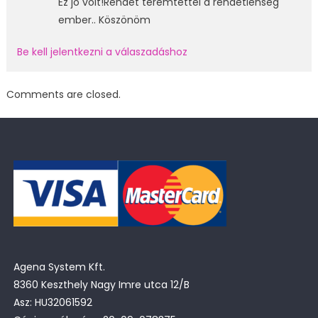
Ez jó volt!Rendet teremtettel a rendetlenség
ember.. Köszönöm
Be kell jelentkezni a válaszadáshoz
Comments are closed.
Agena System Kft.
8360 Keszthely Nagy Imre utca 12/B
Asz: HU32061592