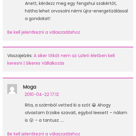
Anett, kérdezz meg egy fengshui szakértőt,
hátha lehet orvosolni némi újra-energetizálással
a gondokat!
Be kell jelentkezni a válaszadáshoz
Visszajelzés:
A siker titkát nem az üzleti életben kell
keresni | Sikeres Vállalkozás
Moga
2010-04-22 17:12
Rita, a számból vetted ki a szót 😀 Ahogy
olvastam Erzsike szavait, egybol leesett – nálam
is 😛 – a tantusz ….
Be kell jelentkezni a válaszadáshoz