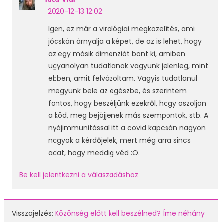
2020-12-13 12:02
Igen, ez már a virológiai megközelítés, ami
jócskán árnyalja a képet, de az is lehet, hogy
az egy másik dimenziót bont ki, amiben
ugyanolyan tudatlanok vagyunk jelenleg, mint
ebben, amit felvázoltam. Vagyis tudatlanul
megyünk bele az egészbe, és szerintem
fontos, hogy beszéljünk ezekről, hogy oszoljon
a köd, meg bejöjjenek más szempontok, stb. A
nyájimmunitással itt a covid kapcsán nagyon
nagyok a kérdőjelek, mert még arra sincs
adat, hogy meddig véd :O.
Be kell jelentkezni a válaszadáshoz
Visszajelzés:
Közönség előtt kell beszélned? Íme néhány