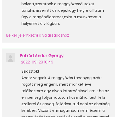
helyett,szeretnék a meggyőzésről sokat
tanulni,hiszen itt az ideje,hogy helyre állítsam
úgy a magánéletemet,mint a munkámat,a
helyemet a világban.
Be kell jelentkezni a válaszadáshoz
Petréd Andor György
2022-09-28 18:49
Sziasztok!
Andor vagyok. A meggyőzés tananyag azért
fogott meg engem, mert már két éve
találkoztam egy olyan információval amit ha az
emberiség folyamatosan használna, testi lelki
szellemi és anyagi fejlődést tud adni az eberiség
kerében. Viszont énmagamban nem érzem a