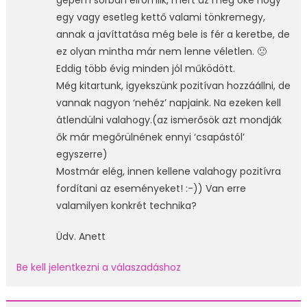
gépem sorban elromlik, mert az még oké hogy
egy vagy esetleg kettő valami tönkremegy,
annak a javíttatása még bele is fér a keretbe, de
ez olyan mintha már nem lenne véletlen. 🙁
Eddig több évig minden jól működött.
Még kitartunk, igyekszünk pozitívan hozzáállni, de
vannak nagyon ‘nehéz’ napjaink. Na ezeken kell
átlendülni valahogy.(az ismerősök azt mondják
ők már megőrülnének ennyi ‘csapástól’
egyszerre)
Mostmár elég, innen kellene valahogy pozitívra
fordítani az eseményeket! :-)) Van erre
valamilyen konkrét technika?
Üdv. Anett
Be kell jelentkezni a válaszadáshoz