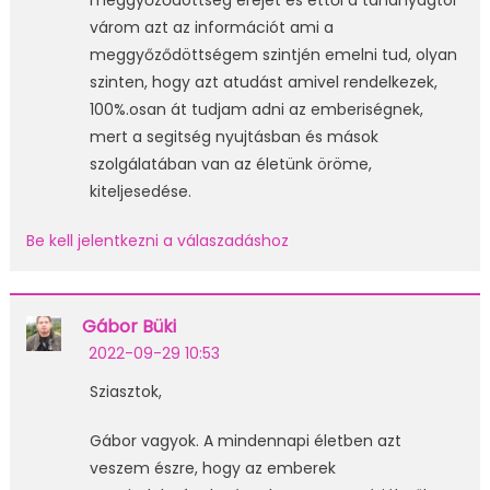
meggyőződöttség erejét és ettől a tananyagtól
várom azt az információt ami a
meggyőződöttségem szintjén emelni tud, olyan
szinten, hogy azt atudást amivel rendelkezek,
100%.osan át tudjam adni az emberiségnek,
mert a segitség nyujtásban és mások
szolgálatában van az életünk öröme,
kiteljesedése.
Be kell jelentkezni a válaszadáshoz
Gábor Büki
2022-09-29 10:53
Sziasztok,
Gábor vagyok. A mindennapi életben azt
veszem észre, hogy az emberek