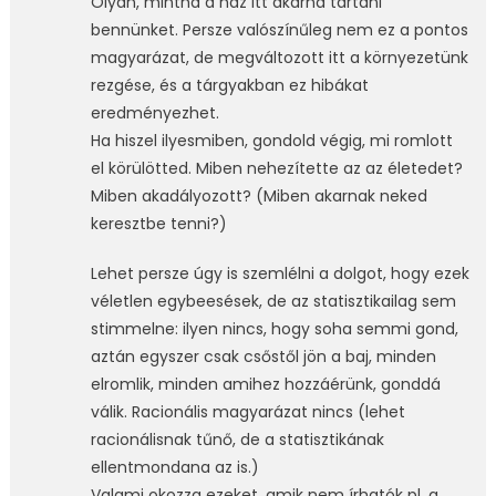
Olyan, mintha a ház itt akarna tartani
bennünket. Persze valószínűleg nem ez a pontos
magyarázat, de megváltozott itt a környezetünk
rezgése, és a tárgyakban ez hibákat
eredményezhet.
Ha hiszel ilyesmiben, gondold végig, mi romlott
el körülötted. Miben nehezítette az az életedet?
Miben akadályozott? (Miben akarnak neked
keresztbe tenni?)
Lehet persze úgy is szemlélni a dolgot, hogy ezek
véletlen egybeesések, de az statisztikailag sem
stimmelne: ilyen nincs, hogy soha semmi gond,
aztán egyszer csak csőstől jön a baj, minden
elromlik, minden amihez hozzáérünk, gonddá
válik. Racionális magyarázat nincs (lehet
racionálisnak tűnő, de a statisztikának
ellentmondana az is.)
Valami okozza ezeket, amik nem írhatók pl. a