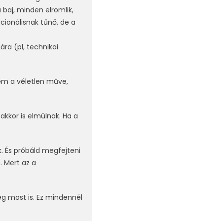
baj, minden elromlik,
cionálisnak tűnő, de a
ra (pl, technikai
nem a véletlen műve,
akkor is elmúlnak. Ha a
. És próbáld megfejteni
 Mert az a
g most is. Ez mindennél