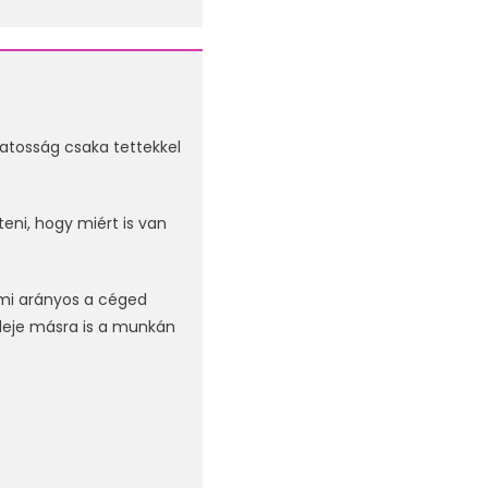
datosság csaka tettekkel
eni, hogy miért is van
ami arányos a céged
 ideje másra is a munkán