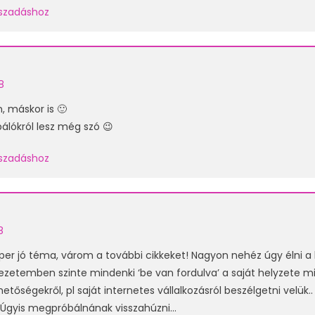
laszadáshoz
8
, máskor is 🙂
rbálókról lesz még szó 😉
laszadáshoz
8
uper jó téma, várom a további cikkeket! Nagyon nehéz úgy élni 
ezetemben szinte mindenki ‘be van fordulva’ a saját helyzete m
ehetőségekről, pl saját internetes vállalkozásról beszélgetni velük.
i. Úgyis megpróbálnának visszahúzni…