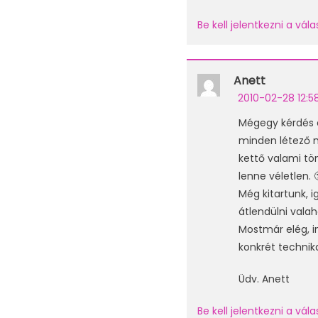
Be kell jelentkezni a vá
Anett
2010-02-28 12:5
Mégegy kérdés e
minden létező m
kettő valami tö
lenne véletlen. 
Még kitartunk, i
átlendülni vala
Mostmár elég, i
konkrét technik
Üdv. Anett
Be kell jelentkezni a vá