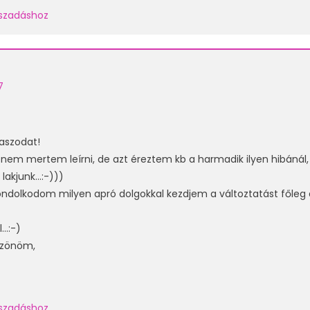
laszadáshoz
7
aszodat!
nem mertem leírni, de azt éreztem kb a harmadik ilyen hibánál
 lakjunk…:-)))
ndolkodom milyen apró dolgokkal kezdjem a változtatást főleg
l…:-)
szönöm,
laszadáshoz