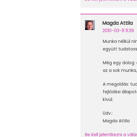
Magda Attila
2010-03-11 11:39
Munka nélkül ni
együtt tudatoss
Még egy dolog: 
az a sok munka, 
A megoldás: tud
fejlődési állapo
kívül.
Üdv.:
Magda Attila
Be kell jelentkezni a vá