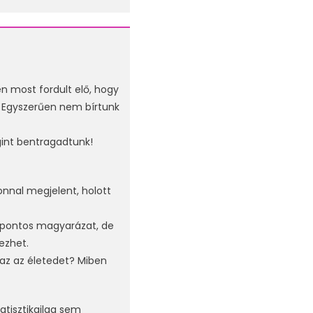
 most fordult elő, hogy
. Egyszerűen nem bírtunk
gint bentragadtunk!
onnal megjelent, holott
a pontos magyarázat, de
ezhet.
 az az életedet? Miben
atisztikailag sem