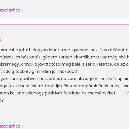
laszadáshoz
8
szembe jutott. Hogyan lehet azon ‘gyorsan’ pozitívan átlépni, 
űszaki és háztartási gépem sorban elromlik, mert az még oké 
nkremegy, annak a javíttatása még bele is fér a keretbe, de ez
🙁 Eddig több évig minden jól működött.
gyekszünk pozitívan hozzáállni, de vannak nagyon ‘nehéz’ napjain
hogy.(az ismerősök azt mondják ők már megőrülnének ennyi ‘csa
nnen kellene valahogy pozitívra fordítani az eseményeket! :-)) 
a?
laszadáshoz