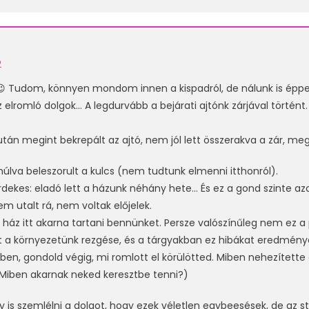
2
 Tudom, könnyen mondom innen a kispadról, de nálunk is éppen
elromló dolgok… A legdurvább a bejárati ajtónk zárjával történt
után megint bekrepált az ajtó, nem jól lett összerakva a zár, me
úlva beleszorult a kulcs (nem tudtunk elmenni itthonról).
dekes: eladó lett a házunk néhány hete… És ez a gond szinte az
m utalt rá, nem voltak előjelek.
 ház itt akarna tartani bennünket. Persze valószínűleg nem ez 
t a környezetünk rezgése, és a tárgyakban ez hibákat eredmény
iben, gondold végig, mi romlott el körülötted. Miben nehezítette
Miben akarnak neked keresztbe tenni?)
 is szemlélni a dolgot, hogy ezek véletlen egybeesések, de az st