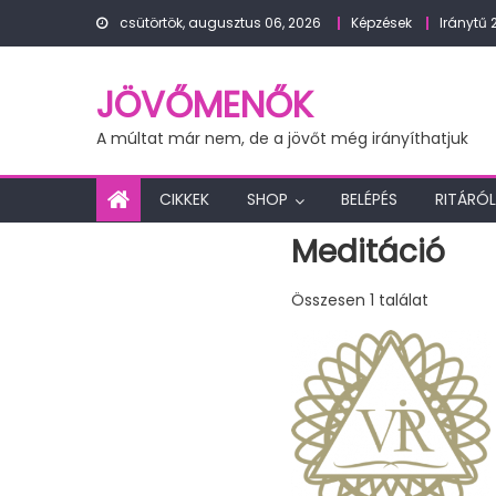
Skip
csütörtök, augusztus 06, 2026
Képzések
Iránytű 
to
content
JÖVŐMENŐK
A múltat már nem, de a jövőt még irányíthatjuk
CIKKEK
SHOP
BELÉPÉS
RITÁRÓL
Meditáció
Összesen 1 találat