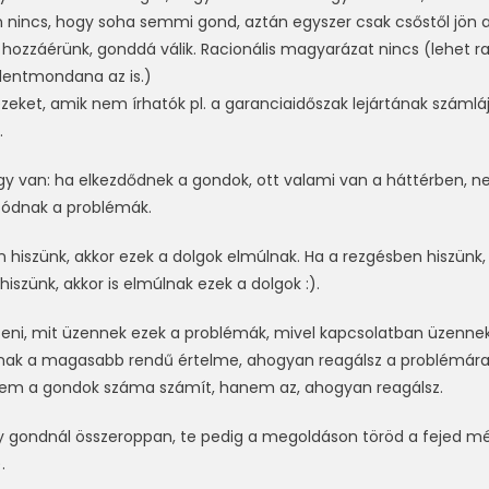
n nincs, hogy soha semmi gond, aztán egyszer csak csőstől jön a 
ozzáérünk, gonddá válik. Racionális magyarázat nincs (lehet ra
llentmondana az is.)
eket, amik nem írhatók pl. a garanciaidőszak lejártának számlájá
.
úgy van: ha elkezdődnek a gondok, ott valami van a háttérben, 
ódnak a problémák.
 hiszünk, akkor ezek a dolgok elmúlnak. Ha a rezgésben hiszünk, 
hiszünk, akkor is elmúlnak ezek a dolgok :).
eni, mit üzennek ezek a problémák, mivel kapcsolatban üzennek
nak a magasabb rendű értelme, ahogyan reagálsz a problémára.
Nem a gondok száma számít, hanem az, ahogyan reagálsz.
y gondnál összeroppan, te pedig a megoldáson töröd a fejed mé
.