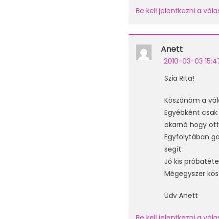
Be kell jelentkezni a vá
Anett
2010-03-03 15:4
Szia Rita!
Köszönöm a vál
Egyébként csak 
akarná hogy ott
Egyfolytában go
segít.
Jó kis próbatéte
Mégegyszer kö
Üdv Anett
Be kell jelentkezni a vá