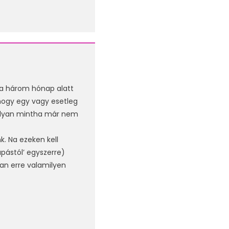
ha három hónap alatt
hogy egy vagy esetleg
 olyan mintha már nem
k. Na ezeken kell
pástól’ egyszerre)
Van erre valamilyen