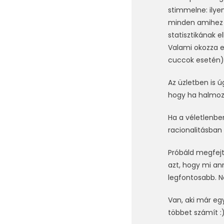
stimmelne: ilye
minden amihez h
statisztikának e
Valami okozza ez
cuccok esetén)
Az üzletben is 
hogy ha halmoz
Ha a véletlenben
racionalitásban 
Próbáld megfejt
azt, hogy mi an
legfontosabb. 
Van, aki már eg
többet számít :)