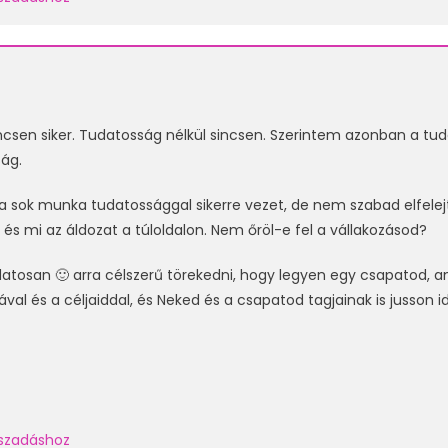
ncsen siker. Tudatosság nélkül sincsen. Szerintem azonban a tu
ág.
a sok munka tudatossággal sikerre vezet, de nem szabad elfelejt
és mi az áldozat a túloldalon. Nem őröl-e fel a vállakozásod?
atosan 🙂 arra célszerű törekedni, hogy legyen egy csapatod, 
tával és a céljaiddal, és Neked és a csapatod tagjainak is jusson
laszadáshoz