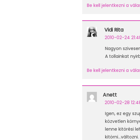
Be kell jelentkezni a vá
Vidi Rita
2010-02-24 21:4
Nagyon szivesen
A tollainkat nyi
Be kell jelentkezni a vá
Anett
2010-02-28 12:4
Igen, ez egy sz
közvetlen körny
lenne kitörési l
kitörni…változn