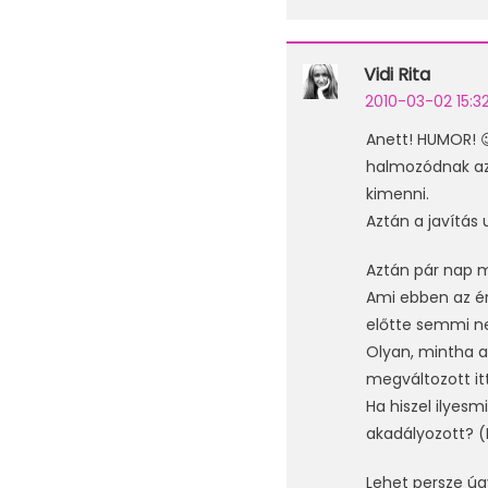
Vidi Rita
2010-03-02 15:3
Anett! HUMOR! 
halmozódnak az 
kimenni.
Aztán a javítás 
Aztán pár nap m
Ami ebben az ér
előtte semmi ne
Olyan, mintha a
megváltozott it
Ha hiszel ilyesm
akadályozott? (
Lehet persze úgy