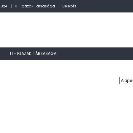
2024
IT- Igazak Társasága
Belépés
IT- IGAZAK TÁRSASÁGA